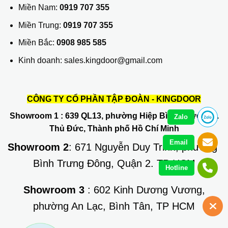
Miền Nam:
0919 707 355
Miền Trung:
0919 707 355
Miền Bắc:
0908 985 585
Kinh doanh: sales.kingdoor@gmail.com
CÔNG TY CỔ PHẦN TẬP ĐOÀN - KINGDOOR
Showroom 1
: 639 QL13, phường Hiệp Bình Phước, Q.
Zalo
Thủ Đức, Thành phố Hồ Chí Minh
Email
Showroom 2
: 671 Nguyễn Duy Trinh, phường
Bình Trưng Đông, Quận 2. TP HCM
Hotline
Showroom 3
: 602 Kinh Dương Vương,
phường An Lạc, Bình Tân, TP HCM