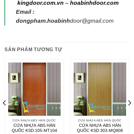
kingdoor.com.vn
–
hoabinhdoor.com
Email :
dongpham.hoabinh
door@gmail.com
SẢN PHẨM TƯƠNG TỰ
CỬA NHỰA ABS HÀN QUỐC
CỬA NHỰA ABS HÀN QUỐC
CỬA NHỰA ABS HÀN
CỬA NHỰA ABS HÀN
QUỐC KSD.105-MT104
QUỐC KSD.303-MQ808