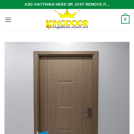
Bỏ
ADD ANYTHING HERE OR JUST REMOVE IT...
qua
nội
0
dung