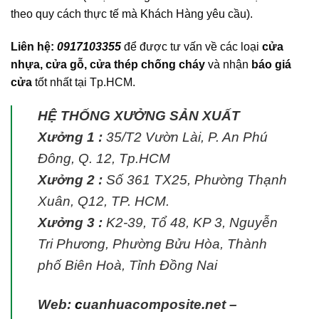
theo quy cách thực tế mà Khách Hàng yêu cầu).
Liên hệ:
0917103355
để được tư vấn về các loại
cửa
nhựa, cửa gỗ, cửa thép chống cháy
và nhận
báo giá
cửa
tốt nhất tại Tp.HCM.
HỆ THỐNG XƯỞNG SẢN XUẤT
Xưởng 1 :
35/T2 Vườn Lài, P. An Phú
Đông, Q. 12, Tp.HCM
Xưởng 2 :
Số 361 TX25, Phường Thạnh
Xuân, Q12, TP. HCM.
Xưởng 3 :
K2-39, Tổ 48, KP 3, Nguyễn
Tri Phương, Phường Bửu Hòa, Thành
phố Biên Hoà, Tỉnh Đồng Nai
Web:
c
uanhuacomposite.net
–