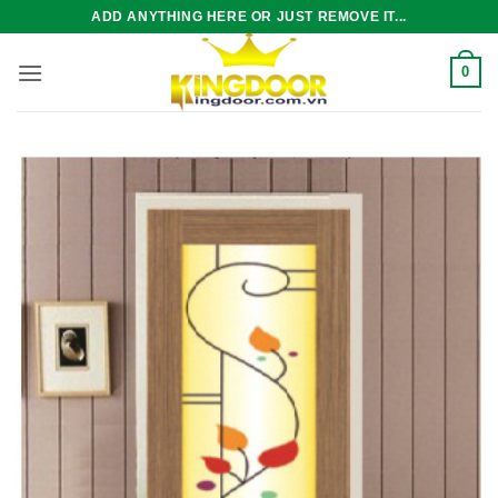
Bỏ
ADD ANYTHING HERE OR JUST REMOVE IT...
qua
nội
0
dung