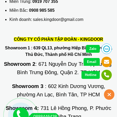
Miền Trung:
0919 707 355
Miền Bắc:
0908 985 585
Kinh doanh: sales.kingdoor@gmail.com
CÔNG TY CỔ PHẦN TẬP ĐOÀN - KINGDOOR
Showroom 1
: 639 QL13, phường Hiệp Bình Phước, Q.
Zalo
Thủ Đức, Thành phố Hồ Chí Minh
Email
Showroom 2
: 671 Nguyễn Duy Trinh, phường
Bình Trưng Đông, Quận 2. TP HCM
Hotline
Showroom 3
: 602 Kinh Dương Vương,
phường An Lạc, Bình Tân, TP HCM
Showroom 4:
731 Lê Hồng Phong, P. Phước
Long, TP Nha Trang
0888446438