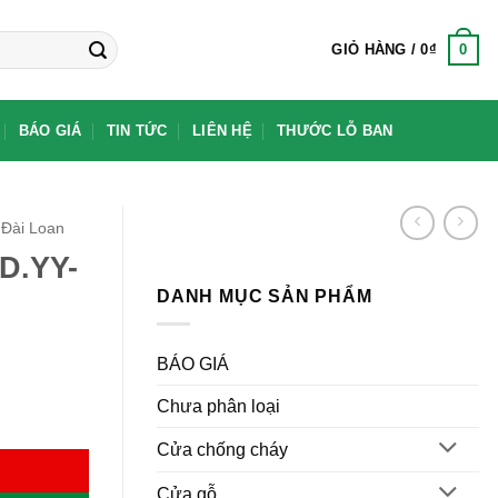
0
GIỎ HÀNG /
0
₫
BÁO GIÁ
TIN TỨC
LIÊN HỆ
THƯỚC LỖ BAN
Đài Loan
D.YY-
DANH MỤC SẢN PHẨM
BÁO GIÁ
Chưa phân loại
Cửa chống cháy
Cửa gỗ