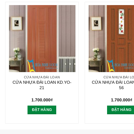
CỬA NHỰA ĐÀI LOAN
CỬA NHỰA ĐÀI L
CỬA NHỰA ĐÀI LOAN KD.YO-
CỬA NHỰA ĐÀI LOAN
21
56
1.700.000
₫
1.700.000
₫
ĐẶT HÀNG
ĐẶT HÀNG