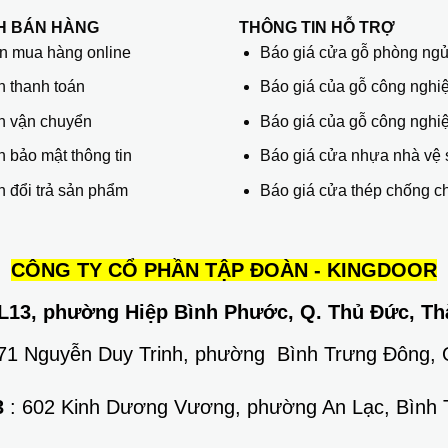
H BÁN HÀNG
THÔNG TIN HỖ TRỢ
 mua hàng online
Báo giá cửa gỗ phòng ng
h thanh toán
Báo giá của gỗ công nghiệ
h vận chuyển
Báo giá của gỗ công nghi
 bảo mật thông tin
Báo giá cửa nhựa nhà vệ 
 đổi trả sản phẩm
Báo giá cửa thép chống c
CÔNG TY CỔ PHẦN TẬP ĐOÀN - KINGDOOR
L13, phường Hiệp Bình Phước, Q. Thủ Đức, Th
671 Nguyễn Duy Trinh, phường Bình Trưng Đông,
3
: 602 Kinh Dương Vương, phường An Lạc, Bình