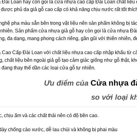
Đài Loan hay còn gọi là cửa nhựa cao cấp Đài Loan chất liệu ch
 được phủ da giả gỗ cao cấp có khả năng chịu nước rất tốt thí
ghệ pha màu sẳn bên trong vật liệu nên sản phẩm không bị tách
 nhiên. Sản phẩm cửa nhựa giả gỗ hay còn gọi là cửa nhựa Đài Loan
ộng, đa dạng, mang phong cách riêng, gần gũi với thiên nhiên, đẹ
Cao Cấp Đài Loan với chất liệu nhựa cao cấp nhập khẩu từ các
g, chất liệu bên ngoài giả gỗ tạo cảm giác giống như gỗ thật,
đang thay thế dần các loại cửa gỗ tự nhiên.
Cửa nhựa đà
Ưu điểm của
so với loại k
, chịu ẩm và các chất thải nên có độ bền cao.
ày chống cào xước, dễ lau chùi và không bị phai màu