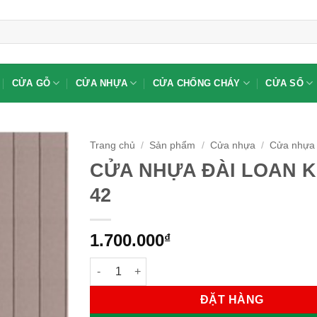
CỬA GỖ
CỬA NHỰA
CỬA CHỐNG CHÁY
CỬA SỔ
Trang chủ
/
Sản phẩm
/
Cửa nhựa
/
Cửa nhựa 
CỬA NHỰA ĐÀI LOAN K
42
1.700.000
₫
CỬA NHỰA ĐÀI LOAN KD.YY-42 số lượng
ĐẶT HÀNG