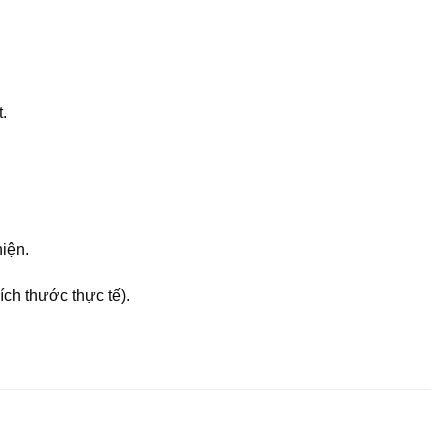
.
ện.
ch thước thực tế).