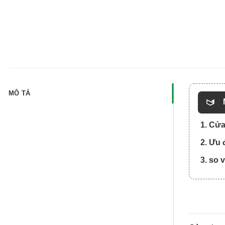
MÔ TẢ
1. Cửa
2. Ưu 
3. so 