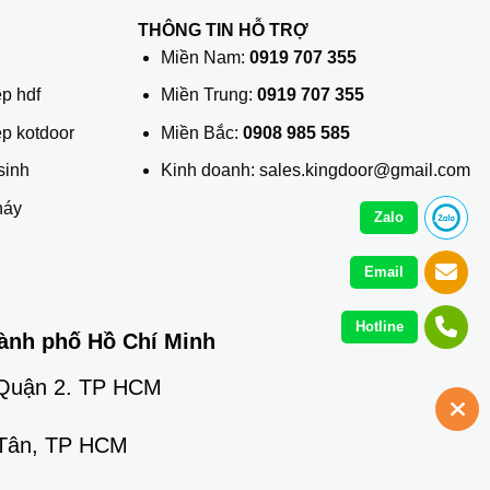
THÔNG TIN HỖ TRỢ
ủ
Miền Nam:
0919 707 355
p hdf
Miền Trung:
0919 707 355
ệp kotdoor
Miền Bắc:
0908 985 585
sinh
Kinh doanh: sales.kingdoor@gmail.com
háy
Zalo
Email
Hotline
ành phố Hồ Chí Minh
 Quận 2. TP HCM
 Tân, TP HCM