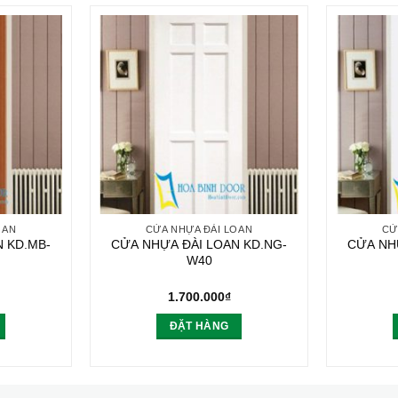
OAN
CỬA NHỰA ĐÀI LOAN
CỬ
 KD.MB-
CỬA NHỰA ĐÀI LOAN KD.NG-
CỬA NH
W40
1.700.000
₫
ĐẶT HÀNG