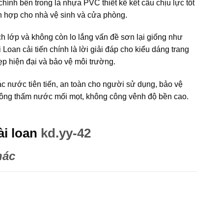
ính bên trong là nhựa PVC thiết kế kết cấu chịu lực tốt
ch hợp cho nhà vệ sinh và cửa phòng.
 lớp và không còn lo lắng vấn đề sơn lại giống như
 cải tiến chính là lời giải đáp cho kiểu dáng trang
p hiện đại và bảo vệ môi trường.
 nước tiên tiến, an toàn cho người sử dụng, bảo vệ
 không thấm nước mối mọt, không công vênh độ bền cao.
i loan
kd.yy-42
hác