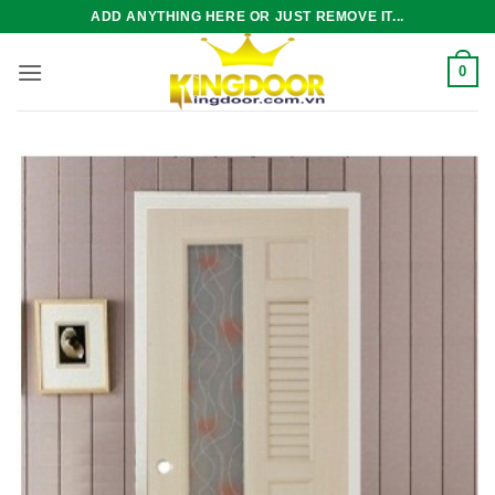
Bỏ
ADD ANYTHING HERE OR JUST REMOVE IT...
qua
nội
0
dung