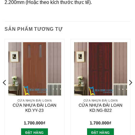
2.200mm (Hoặc theo kích thước thực tế).
SẢN PHẨM TƯƠNG TỰ
CỬA NHỰA ĐÀI LOAN
CỬA NHỰA ĐÀI LOAN
CỬA NHỰA ĐÀI LOAN
CỬA NHỰA ĐÀI LOAN
KD.YY-23
KD.NG-B22
1.700.000
₫
1.700.000
₫
ĐẶT HÀNG
ĐẶT HÀNG