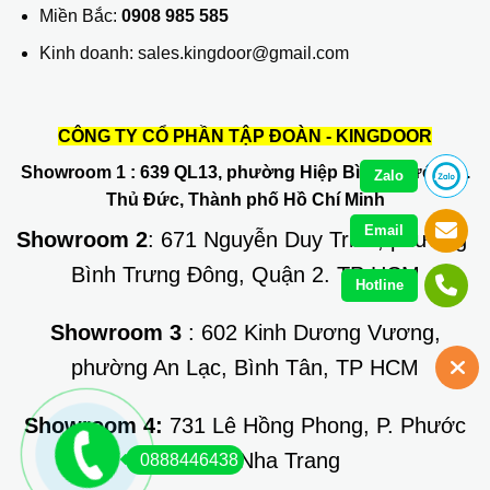
Miền Bắc:
0908 985 585
Kinh doanh: sales.kingdoor@gmail.com
CÔNG TY CỔ PHẦN TẬP ĐOÀN - KINGDOOR
Showroom 1
: 639 QL13, phường Hiệp Bình Phước, Q.
Zalo
Thủ Đức, Thành phố Hồ Chí Minh
Email
Showroom 2
: 671 Nguyễn Duy Trinh, phường
Bình Trưng Đông, Quận 2. TP HCM
Hotline
Showroom 3
: 602 Kinh Dương Vương,
phường An Lạc, Bình Tân, TP HCM
Showroom 4:
731 Lê Hồng Phong, P. Phước
Long, TP Nha Trang
0888446438