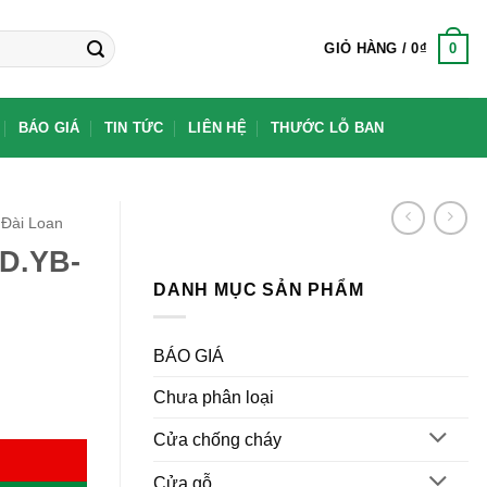
0
GIỎ HÀNG /
0
₫
BÁO GIÁ
TIN TỨC
LIÊN HỆ
THƯỚC LỖ BAN
Đài Loan
D.YB-
DANH MỤC SẢN PHẨM
BÁO GIÁ
Chưa phân loại
Cửa chống cháy
Cửa gỗ