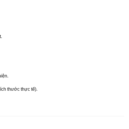
.
ện.
ch thước thực tế).