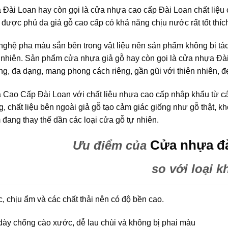
Đài Loan hay còn gọi là cửa nhựa cao cấp Đài Loan chất liệu ch
 được phủ da giả gỗ cao cấp có khả năng chịu nước rất tốt thí
ghệ pha màu sẳn bên trong vật liệu nên sản phẩm không bị tách
 nhiên. Sản phẩm cửa nhựa giả gỗ hay còn gọi là cửa nhựa Đài Loan
ộng, đa dạng, mang phong cách riêng, gần gũi với thiên nhiên, đẹ
Cao Cấp Đài Loan với chất liệu nhựa cao cấp nhập khẩu từ các
g, chất liệu bên ngoài giả gỗ tạo cảm giác giống như gỗ thật,
đang thay thế dần các loại cửa gỗ tự nhiên.
Cửa nhựa đà
Ưu điểm của
so với loại k
, chịu ẩm và các chất thải nên có độ bền cao.
ày chống cào xước, dễ lau chùi và không bị phai màu