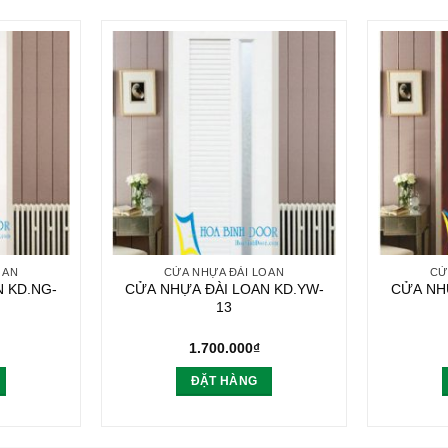
OAN
CỬA NHỰA ĐÀI LOAN
CỬ
 KD.NG-
CỬA NHỰA ĐÀI LOAN KD.YW-
CỬA NH
13
1.700.000
₫
ĐẶT HÀNG