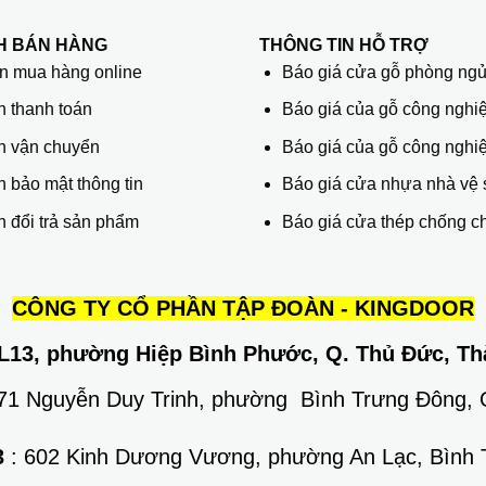
H BÁN HÀNG
THÔNG TIN HỖ TRỢ
 mua hàng online
Báo giá cửa gỗ phòng ng
h thanh toán
Báo giá của gỗ công nghiệ
h vận chuyển
Báo giá của gỗ công nghi
 bảo mật thông tin
Báo giá cửa nhựa nhà vệ 
 đổi trả sản phẩm
Báo giá cửa thép chống c
CÔNG TY CỔ PHẦN TẬP ĐOÀN - KINGDOOR
L13, phường Hiệp Bình Phước, Q. Thủ Đức, Th
671 Nguyễn Duy Trinh, phường Bình Trưng Đông,
3
: 602 Kinh Dương Vương, phường An Lạc, Bình