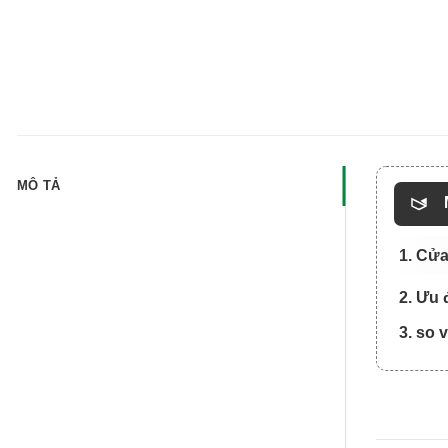
MÔ TẢ
1. Cửa
2. Ưu 
3. so 