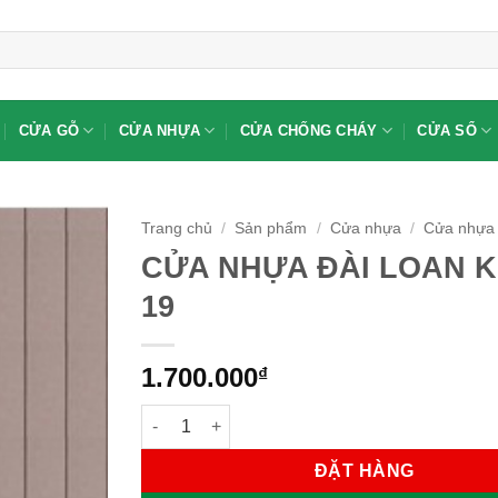
CỬA GỖ
CỬA NHỰA
CỬA CHỐNG CHÁY
CỬA SỔ
Trang chủ
/
Sản phẩm
/
Cửa nhựa
/
Cửa nhựa 
CỬA NHỰA ĐÀI LOAN K
19
1.700.000
₫
CỬA NHỰA ĐÀI LOAN KD.YB-19 số lượng
ĐẶT HÀNG