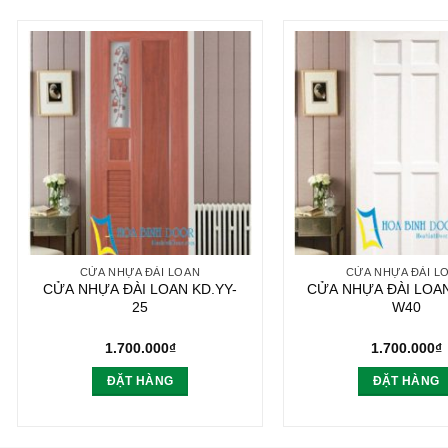
CỬA NHỰA ĐÀI LOAN
CỬA NHỰA ĐÀI L
CỬA NHỰA ĐÀI LOAN KD.YY-
CỬA NHỰA ĐÀI LOAN
25
W40
1.700.000
₫
1.700.000
₫
ĐẶT HÀNG
ĐẶT HÀNG