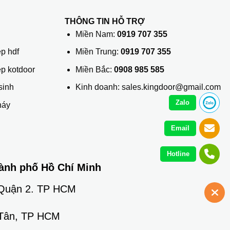
THÔNG TIN HỖ TRỢ
ủ
Miền Nam:
0919 707 355
p hdf
Miền Trung:
0919 707 355
ệp kotdoor
Miền Bắc:
0908 985 585
sinh
Kinh doanh: sales.kingdoor@gmail.com
Zalo
háy
Email
Hotline
ành phố Hồ Chí Minh
 Quận 2. TP HCM
 Tân, TP HCM