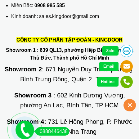
Miền Bắc:
0908 985 585
Kinh doanh: sales.kingdoor@gmail.com
CÔNG TY CỔ PHẦN TẬP ĐOÀN - KINGDOOR
Showroom 1
: 639 QL13, phường Hiệp Bình Phước, Q.
Zalo
Thủ Đức, Thành phố Hồ Chí Minh
Email
Showroom 2
: 671 Nguyễn Duy Trinh, phường
Bình Trưng Đông, Quận 2. TP HCM
Hotline
Showroom 3
: 602 Kinh Dương Vương,
phường An Lạc, Bình Tân, TP HCM
Showroom 4:
731 Lê Hồng Phong, P. Phước
Long, TP Nha Trang
0888446438