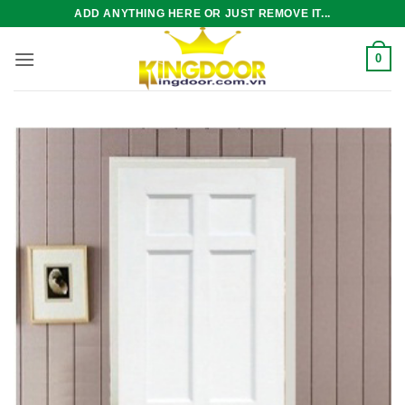
Bỏ
ADD ANYTHING HERE OR JUST REMOVE IT...
qua
nội
0
dung