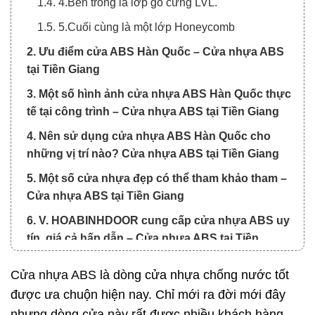
1.4. 4.Bên trong là lớp gỗ cứng LVL.
1.5. 5.Cuối cùng là một lớp Honeycomb
2. Ưu điểm cửa ABS Hàn Quốc – Cửa nhựa ABS
tại Tiền Giang
3. Một số hình ảnh cửa nhựa ABS Hàn Quốc thực
tế tại công trình – Cửa nhựa ABS tại Tiền Giang
4. Nên sử dụng cửa nhựa ABS Hàn Quốc cho
những vị trí nào? Cửa nhựa ABS tại Tiền Giang
5. Một số cửa nhựa đẹp có thể tham khảo tham –
Cửa nhựa ABS tại Tiền Giang
6. V. HOABINHDOOR cung cấp cửa nhựa ABS uy
tín, giá cả hấp dẫn – Cửa nhựa ABS tại Tiền
Giang
Cửa nhựa ABS
là dòng cửa nhựa chống nước tốt
7. VI: Lý do lựa chọn mua cửa nhựa ABS tại
được ưa chuộn hiện nay. Chỉ mới ra đời mới đây
Hoabinhdoor chúng tôi :
nhưng dòng cửa này rất được nhiều khách hàng