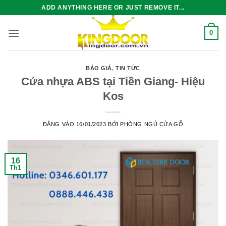
Bỏ
ADD ANYTHING HERE OR JUST REMOVE IT...
qua
nội
0
dung
BÁO GIÁ
,
TIN TỨC
Cửa nhựa ABS tại Tiền Giang- Hiệu
Kos
ĐĂNG VÀO
16/01/2023
BỞI
PHÒNG NGỦ CỬA GỖ
16
Th1