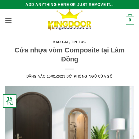
Bỏ
ADD ANYTHING HERE OR JUST REMOVE IT...
qua
nội
0
dung
BÁO GIÁ
,
TIN TỨC
Cửa nhựa vòm Composite tại Lâm
Đồng
ĐĂNG VÀO
15/01/2023
BỞI
PHÒNG NGỦ CỬA GỖ
15
Th1