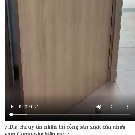
7.Địa chỉ uy tín nhận thi công sản xuất cửa nhựa
vòm Composite hiện nay :