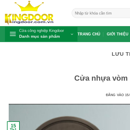
Bỏ
qua
Tìm
kiếm:
nội
dung
Cửa công nghiệp Kingdoor
TRANG CHỦ
GIỚI THIỆU
Danh mục sản phẩm
LƯU T
Cửa nhựa vòm 
ĐĂNG VÀO
15
15
Th1