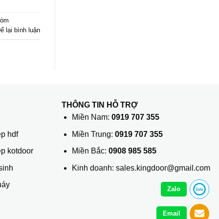
vòm
ể lại bình luận
THÔNG TIN HỖ TRỢ
ủ
Miền Nam:
0919 707 355
p hdf
Miền Trung:
0919 707 355
ệp kotdoor
Miền Bắc:
0908 985 585
sinh
Kinh doanh: sales.kingdoor@gmail.com
háy
Zalo
Email