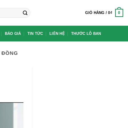
0
GIỎ HÀNG /
0
₫
BÁO GIÁ
TIN TỨC
LIÊN HỆ
THƯỚC LỖ BAN
M ĐỒNG