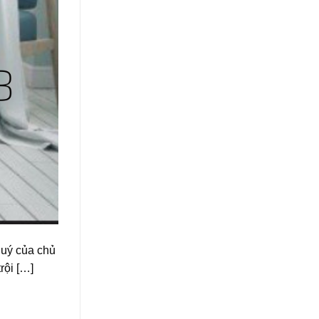
quý của chủ
rội […]