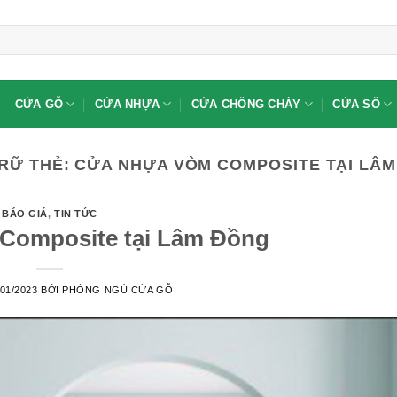
CỬA GỖ
CỬA NHỰA
CỬA CHỐNG CHÁY
CỬA SỔ
RỮ THẺ:
CỬA NHỰA VÒM COMPOSITE TẠI LÂ
BÁO GIÁ
,
TIN TỨC
Composite tại Lâm Đồng
/01/2023
BỞI
PHÒNG NGỦ CỬA GỖ