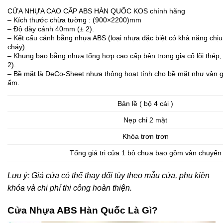
CỬA NHỰA CAO CẤP ABS HÀN QUỐC KOS chính hãng
– Kích thước chừa tường : (900×2200)mm
– Độ dày cánh 40mm (± 2).
– Kết cấu cánh bằng nhựa ABS (loại nhựa đặc biệt có khả năng ch
cháy).
– Khung bao bằng nhựa tổng hợp cao cấp bên trong gia cố lõi thép
2).
– Bề mặt là DeCo-Sheet nhựa thông hoạt tính cho bề mặt như vân g
ẩm.
Bản lề ( bộ 4 cái )
Nẹp chỉ 2 mặt
Khóa trơn trơn
Tổng giá trị cửa 1 bộ chưa bao gồm vận chuyển
Lưu ý: Giá cửa có thể thay đổi tùy theo mẫu cửa, phụ kiện
khóa và chi phí thi công hoàn thiện.
Cửa Nhựa ABS Hàn Quốc
Là Gì?