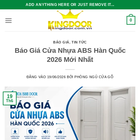
Bỏ
ADD ANYTHING HERE OR JUST REMOVE IT...
qua
nội
0
dung
BÁO GIÁ
,
TIN TỨC
Báo Giá Cửa Nhựa ABS Hàn Quốc
2026 Mới Nhất
ĐĂNG VÀO
19/06/2026
BỞI
PHÒNG NGỦ CỬA GỖ
19
Th6