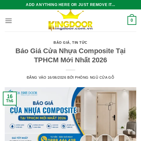
Bỏ
ADD ANYTHING HERE OR JUST REMOVE IT...
qua
nội
0
dung
BÁO GIÁ
,
TIN TỨC
Báo Giá Cửa Nhựa Composite Tại
TPHCM Mới Nhất 2026
ĐĂNG VÀO
16/06/2026
BỞI
PHÒNG NGỦ CỬA GỖ
16
Th6