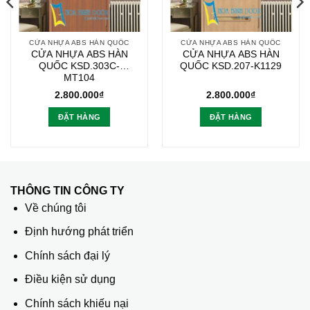
CỬA NHỰA ABS HÀN QUỐC
CỬA NHỰA ABS HÀN QUỐC
CỬA NHỰA ABS HÀN
CỬA NHỰA ABS HÀN
QUỐC KSD.303C-
QUỐC KSD.207-K1129
MT104
2.800.000
₫
2.800.000
₫
ĐẶT HÀNG
ĐẶT HÀNG
THÔNG TIN CÔNG TY
Về chúng tôi
Định hướng phát triển
Chính sách đại lý
Điều kiện sử dụng
Chính sách khiếu nại