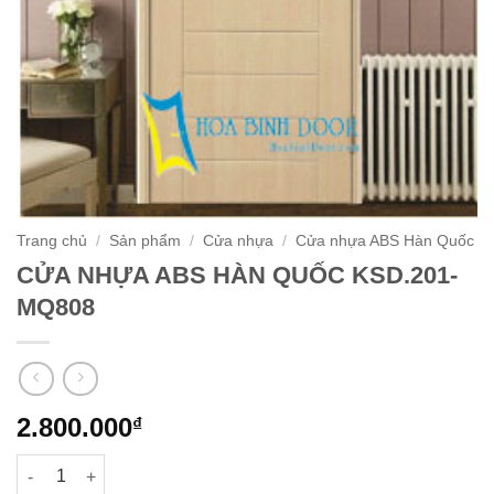
Trang chủ
/
Sản phẩm
/
Cửa nhựa
/
Cửa nhựa ABS Hàn Quốc
CỬA NHỰA ABS HÀN QUỐC KSD.201-
MQ808
2.800.000
₫
CỬA NHỰA ABS HÀN QUỐC KSD.201-MQ808 số lượng