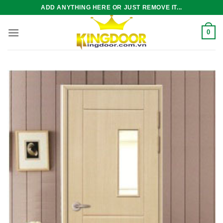
Bỏ
ADD ANYTHING HERE OR JUST REMOVE IT...
qua
nội
0
dung