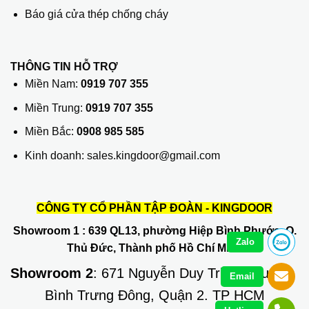
Báo giá cửa thép chống cháy
THÔNG TIN HỖ TRỢ
Miền Nam:
0919 707 355
Miền Trung:
0919 707 355
Miền Bắc:
0908 985 585
Kinh doanh: sales.kingdoor@gmail.com
CÔNG TY CỔ PHẦN TẬP ĐOÀN - KINGDOOR
Showroom 1
: 639 QL13, phường Hiệp Bình Phước, Q.
Zalo
Thủ Đức, Thành phố Hồ Chí Minh
Showroom 2
: 671 Nguyễn Duy Trinh, phường
Email
Bình Trưng Đông, Quận 2. TP HCM