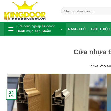
Bỏ
qua
Tìm
kiếm:
nội
dung
Cửa công nghiệp Kingdoor
TRANG CHỦ
GIỚI THIỆU
Danh mục sản phẩm
Cửa nhựa Đ
ĐĂNG VÀO
24
24
Th6