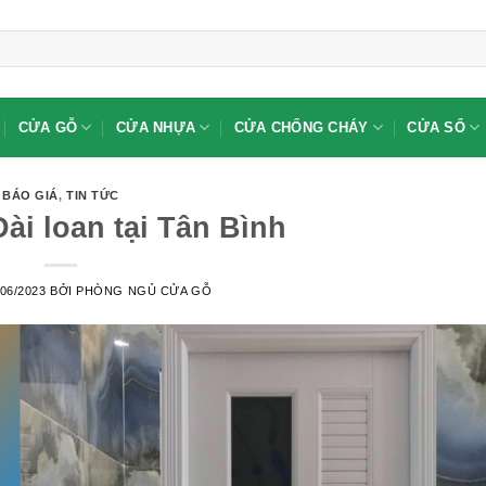
CỬA GỖ
CỬA NHỰA
CỬA CHỐNG CHÁY
CỬA SỔ
BÁO GIÁ
,
TIN TỨC
ài loan tại Tân Bình
/06/2023
BỞI
PHÒNG NGỦ CỬA GỖ