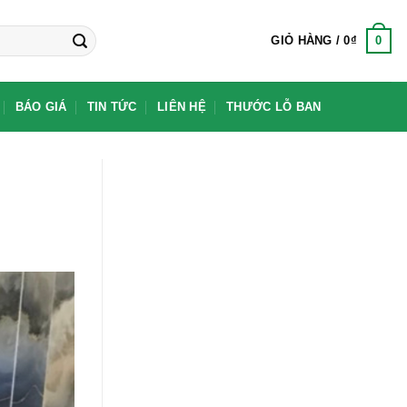
0
GIỎ HÀNG /
0
₫
BÁO GIÁ
TIN TỨC
LIÊN HỆ
THƯỚC LỖ BAN