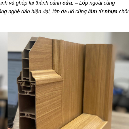
anh và ghép lại thành cánh
cửa
. – Lớp ngoài cùng
ông nghệ dán hiện đại, lớp da đó cũng
làm
từ
nhựa
chố