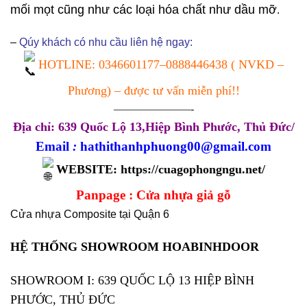
mối mọt cũng như các loại hóa chất như dầu mỡ
.
–
Qúy khách có nhu cầu liên hệ ngay:
HOTLINE:
0346601177
–
0888446438
( NVKD –
Phương) – được tư vấn miễn phí!!
———————-
Địa chỉ: 639 Quốc Lộ 13,Hiệp Bình Phước, Thủ Đức/
Email
:
hathithanhphuong00@gmail.com
WEBSITE:
https://cuagophongngu.net/
Panpage :
Cửa nhựa giả gỗ
Cửa nhựa Composite tại Quận 6
HỆ THỐNG SHOWROOM HOABINHDOOR
SHOWROOM I: 639 QUỐC LỘ 13 HIỆP BÌNH
PHƯỚC, THỦ ĐỨC