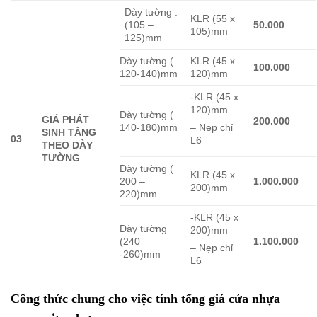
Dày tường :
KLR (55 x
(105 –
50.000
105)mm
125)mm
Dày tường (
KLR (45 x
100.000
120-140)mm
120)mm
-KLR (45 x
120)mm
Dày tường (
GIÁ PHÁT
200.000
140-180)mm
– Nẹp chỉ
SINH TĂNG
03
L6
THEO DÀY
TƯỜNG
Dày tường (
KLR (45 x
200 –
1.000.000
200)mm
220)mm
-KLR (45 x
Dày tường
200)mm
(240
1.100.000
– Nẹp chỉ
-260)mm
L6
Công thức chung cho việc tính tổng giá cửa nhựa