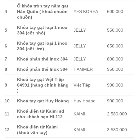
Ổ khóa tròn tay nắm gạt
4
Hàn Quốc ( khoá chuồn
YES KOREA
600.000
chuồn)
Khóa tay gạt loại 1 inox
5
JELLY
550.000
304 (cốt nhỏ)
Khóa tay gạt loại 1 inox
6
JELLY
650.000
304 (cốt lớn)
7
Khoá phân thể Inox 304
JELLY
800.000
8
Khoá phân thể Inox 304
HAMMER
950.000
Khoá tay gạt Việt Tiệp
9
04991 (hàng chính hãng
Việt Tiệp
900.000
)
10
Khoá tay gạt Huy Hoàng
Huy Hoàng
900.000
Khoá điện tử Kaimi sd
11
KAIMI
2.580.000
cho khách sạn HL112
Khoá điện tử Kaimi
12
KAIMI
3.580.000
(khoá vân tay)