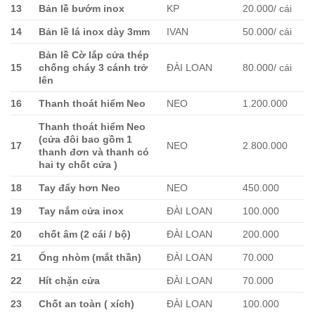
13
Bản lề bướm inox
KP
20.000/ cái
14
Bản lề lá inox dày 3mm
IVAN
50.000/ cái
Bản lề Cờ lắp cửa thép
15
chống cháy 3 cánh trở
ĐÀI LOAN
80.000/ cái
lên
16
Thanh thoát hiểm Neo
NEO
1.200.000
Thanh thoát hiểm Neo
(cửa đôi bao gồm 1
17
NEO
2.800.000
thanh đơn và thanh có
hai ty chốt cửa )
18
Tay đẩy hơn Neo
NEO
450.000
19
Tay nắm cửa inox
ĐÀI LOAN
100.000
20
chốt âm (2 cái / bộ)
ĐÀI LOAN
200.000
21
Ống nhòm (mắt thần)
ĐÀI LOAN
70.000
22
Hít chặn cửa
ĐÀI LOAN
70.000
23
Chốt an toàn ( xích)
ĐÀI LOAN
100.000