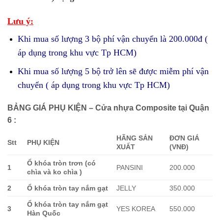
Lưu ý:
Khi mua số lượng 3 bộ phí vận chuyển là 200.000đ (
áp dụng trong khu vực Tp HCM)
Khi mua số lượng 5 bộ trở lên sẽ được miễm phí vận
chuyển ( áp dụng trong khu vực Tp HCM)
BẢNG GIÁ PHỤ KIỆN – Cửa nhựa Composite tại Quận
6 :
HÃNG SẢN
ĐƠN GIÁ
Stt
PHỤ KIỆN
XUẤT
(VNĐ)
Ổ khóa tròn trơn (có
1
PANSINI
200.000
chìa và ko chìa )
2
Ổ khóa tròn tay nắm gạt
JELLY
350.000
Ổ khóa tròn tay nắm gạt
3
YES KOREA
550.000
Hàn Quốc