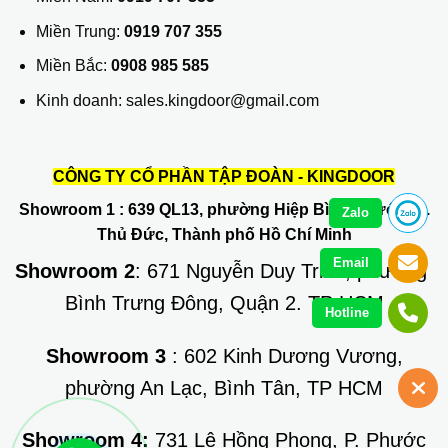
Miền Trung:
0919 707 355
Miền Bắc:
0908 985 585
Kinh doanh: sales.kingdoor@gmail.com
CÔNG TY CỔ PHẦN TẬP ĐOÀN - KINGDOOR
Showroom 1
: 639 QL13, phường Hiệp Bình Phước, Q.
Zalo
Thủ Đức, Thành phố Hồ Chí Minh
Email
Showroom 2
: 671 Nguyễn Duy Trinh, phường
Bình Trưng Đông, Quận 2. TP HCM
Hotline
Showroom 3
: 602 Kinh Dương Vương,
phường An Lạc, Bình Tân, TP HCM
Showroom 4:
731 Lê Hồng Phong, P. Phước