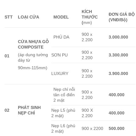
KÍCH
ĐƠN GIÁ BỘ
ST
T
LOẠI CỬA
MODEL
THƯỚC
(VNĐ/Bộ)
(
mm)
900 x
PHỦ DA
3.000.000
2.200
CỬA NHỰA GỖ
COMPOSITE
900 x
(áp dụng tường
SƠN PU
3.300.000
01
2.200
dày từ
90mm-115mm)
900 x
LUXURY
3.900.000
2.200
Nẹp chỉ nỗi
900 x
tân cổ điển
400.000
2.200
2 mặt
PHÁT SINH
02
Nẹp L5 (phủ
900 X
NẸP CHỈ
400.000
2 mặt)
2.200
Nẹp L6 (phủ
900 x 2200
500.000
2 mặt)