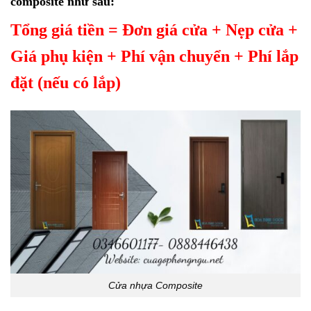
composite như sau:
Tổng giá tiền = Đơn giá cửa + Nẹp cửa +
Giá phụ kiện + Phí vận chuyển + Phí lắp
đặt (nếu có lắp)
Cửa nhựa Composite