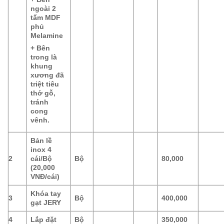
ngoài 2
tấm MDF
phủ
Melamine
+ Bên
trong là
khung
xương đã
triệt tiêu
thớ gỗ,
tránh
cong
vênh.
Bản lề
inox 4
2
cái/Bộ
Bộ
80,000
(20,000
VNĐ/cái)
Khóa tay
3
Bộ
400,000
gạt JERY
4
Lắp đặt
Bộ
350,000