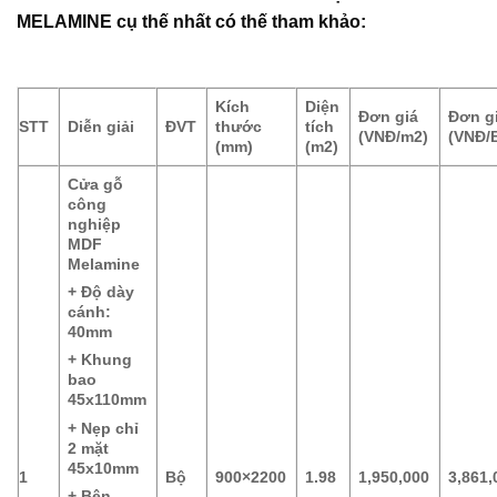
MELAMINE cụ thế nhất có thế tham khảo:
Kích
Diện
Đơn giá
Đơn g
STT
Diễn giải
ĐVT
thước
tích
(VNĐ/m2)
(VNĐ/
(mm)
(m2)
Cửa gỗ
công
nghiệp
MDF
Melamine
+ Độ dày
cánh:
40mm
+ Khung
bao
45x110mm
+ Nẹp chỉ
2 mặt
45x10mm
1
Bộ
900×2200
1.98
1,950,000
3,861,
+ Bên