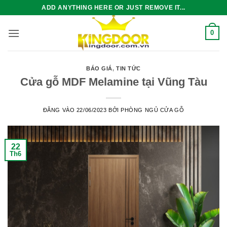
Bỏ
ADD ANYTHING HERE OR JUST REMOVE IT...
qua
nội
0
dung
BÁO GIÁ
,
TIN TỨC
Cửa gỗ MDF Melamine tại Vũng Tàu
ĐĂNG VÀO
22/06/2023
BỞI
PHÒNG NGỦ CỬA GỖ
22
Th6