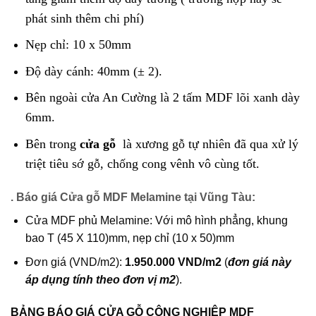
phát sinh thêm chi phí)
Nẹp chỉ: 10 x 50mm
Độ dày cánh: 40mm (± 2).
Bên ngoài cửa An Cường là 2 tấm MDF lõi xanh dày
6mm.
Bên trong
cửa gỗ
là xương gỗ tự nhiên đã qua xử lý
triệt tiêu sớ gỗ, chống cong vênh vô cùng tốt.
. Báo giá Cửa gỗ MDF Melamine tại Vũng Tàu:
Cửa MDF phủ Melamine: Với mô hình phẳng, khung
bao T (45 X 110)mm, nẹp chỉ (10 x 50)mm
Đơn giá (VND/m2):
1.950.000 VND/m2
(
đơn giá này
áp dụng tính theo đơn vị m2
).
BẢNG BÁO GIÁ CỬA GỖ CÔNG NGHIỆP MDF