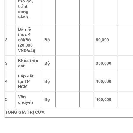
thớ gỗ,
tránh
cong
vênh.
Bản lề
inox 4
2
cái/Bộ
Bộ
80,000
(20,000
VNĐ/cái)
Khóa tròn
3
Bộ
350,000
gạt
Lắp đặt
4
tại TP
Bộ
400,000
HCM
Vận
5
Bộ
400,000
chuyển
TỔNG GIÁ TRỊ CỬA