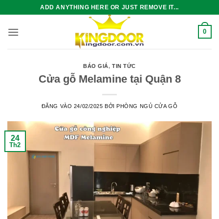
Bỏ
ADD ANYTHING HERE OR JUST REMOVE IT...
qua
nội
0
dung
BÁO GIÁ
,
TIN TỨC
Cửa gỗ Melamine tại Quận 8
ĐĂNG VÀO
24/02/2025
BỞI
PHÒNG NGỦ CỬA GỖ
24
Th2