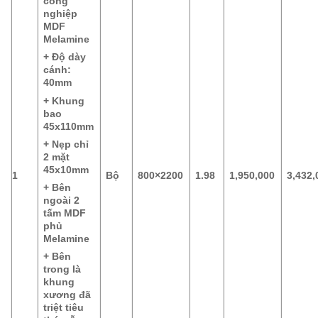
công
nghiệp
MDF
Melamine
+ Độ dày
cánh:
40mm
+ Khung
bao
45x110mm
+ Nẹp chỉ
2 mặt
45x10mm
1
Bộ
800×2200
1.98
1,950,000
3,432,
+ Bên
ngoài 2
tấm MDF
phủ
Melamine
+ Bên
trong là
khung
xương đã
triệt tiêu