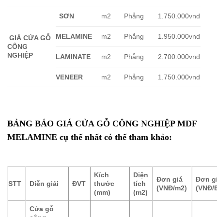
SƠN
m2
Phẳng
1.750.000vnd
MELAMINE
m2
Phẳng
1.950.000vnd
GIÁ CỬA GỖ
CÔNG
NGHIỆP
LAMINATE
m2
Phẳng
2.700.000vnd
VENEER
m2
Phẳng
1.750.000vnd
BẢNG BÁO GIÁ
CỬA GỖ CÔNG NGHIỆP MDF
MELAMINE
cụ thế nhất có thế tham khảo:
Kích
Diện
Đơn giá
Đơn g
STT
Diễn giải
ĐVT
thước
tích
(VNĐ/m2)
(VNĐ/
(mm)
(m2)
Cửa gỗ