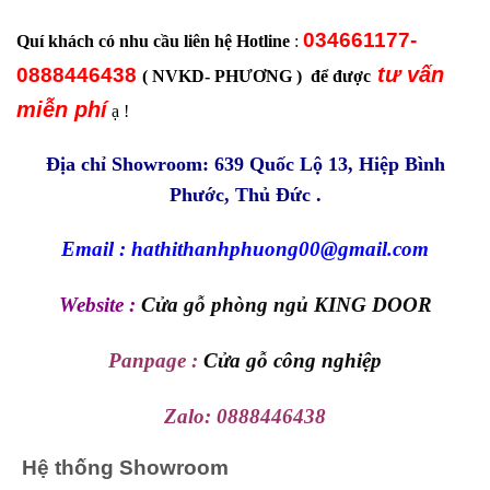
034661177-
Quí khách có nhu cầu liên hệ Hotline
:
tư vấn
0888446438
( NVKD- PHƯƠNG ) để được
miễn phí
ạ !
Địa chỉ Showroom: 639 Quốc Lộ 13, Hiệp Bình
Phước, Thủ Đức .
Email : hathithanhphuong00@gmail.com
Website :
Cửa gỗ phòng ngủ KING DOOR
Panpage :
Cửa gỗ công nghiệp
Zalo:
0888446438
Hệ thống Showroom