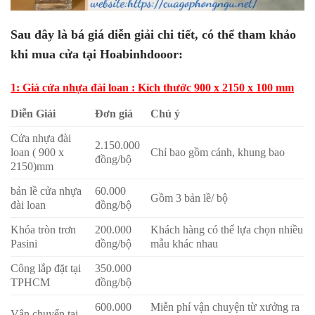
Sau đây là bá giá diễn giải chi tiết, có thể tham khảo
khi mua cửa tại Hoabinhdooor:
1: Giá cửa nhựa đài loan : Kích thước 900 x 2150 x 100 mm
Diễn Giải
Đơn giá
Chú ý
Cửa nhựa đài
2.150.000
loan ( 900 x
Chỉ bao gồm cánh, khung bao
đồng/bộ
2150)mm
bản lề cửa nhựa
60.000
Gồm 3 bản lề/ bộ
đài loan
đồng/bộ
Khóa tròn trơn
200.000
Khách hàng có thể lựa chọn nhiều
Pasini
đồng/bộ
mẫu khác nhau
Công lắp đặt tại
350.000
TPHCM
đồng/bộ
600.000
Miễn phí vận chuyện từ xưởng ra
Vận chuyển tại