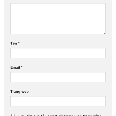
Tên
*
Email
*
Trang web
Lưu tên của tôi, email, và trang web trong trình