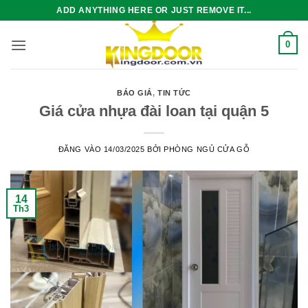
Bỏ
ADD ANYTHING HERE OR JUST REMOVE IT...
qua
nội
0
dung
BÁO GIÁ
,
TIN TỨC
Giá cửa nhựa đài loan tại quận 5
ĐĂNG VÀO
14/03/2025
BỞI
PHÒNG NGỦ CỬA GỖ
14
Th3