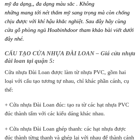
mỹ đa dạng,, đa dạng màu sắc . K
hông
những
mang
tới
nét
thẩm mỹ
sang trọng
mà còn chống
chịu
được
với
khí hậu
khắc nghiệt. Sau đây hãy cùng
c
ửa gỗ phòng ngủ
Hoabinhdoor tham khảo bài viết dưới
đây nhé.
CẤU TẠO CỬA NHỰA ĐÀI LOAN – Giá cửa nhựa
đài loan tại quận 5:
Cửa nhựa Đài Loan được làm từ nhựa PVC, gồm hai
loại với cấu tạo tương tự nhau, chỉ khác phần cánh, cụ
thể:
+ Cửa nhựa Đài Loan đúc: tạo ra từ các hạt nhựa PVC
đúc thành tấm với các kiểu dáng khác nhau.
+ Cửa nhựa Đài Loan ghép thanh: các hạt nhựa được
đúc thành từng thanh và ghép lại với nhau để thành cánh