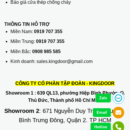
Báo giá cửa thép chống cháy
THÔNG TIN HỖ TRỢ
Miền Nam:
0919 707 355
Miền Trung:
0919 707 355
Miền Bắc:
0908 985 585
Kinh doanh: sales.kingdoor@gmail.com
CÔNG TY CỔ PHẦN TẬP ĐOÀN - KINGDOOR
Showroom 1
: 639 QL13, phường Hiệp Bình Phước, Q.
Zalo
Thủ Đức, Thành phố Hồ Chí Minh
Showroom 2
: 671 Nguyễn Duy Trinh, phường
Email
Bình Trưng Đông, Quận 2. TP HCM
Hotline