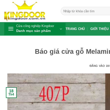
Bỏ
qua
Tìm
kiếm:
nội
dung
Cửa công nghiệp Kingdoor
TRANG CHỦ
GIỚI THIỆU
Danh mục sản phẩm
Báo giá cửa gỗ Melami
ĐĂNG VÀO
18
18
Th4