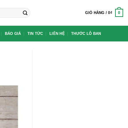
0
GIỎ HÀNG /
0
₫
BÁO GIÁ
TIN TỨC
LIÊN HỆ
THƯỚC LỖ BAN