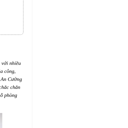
 với nhiều
ia công,
a An Cường
 chắc chắn
gỗ phòng