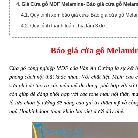
4. Giá Cửa gỗ MDF Melamine- Báo giá cửa gỗ Melami
4.1. Quy trình xem báo giá cửa- Báo giá cửa gỗ Mela
4.2. Quy trình thanh toán chia làm 3 đợt:
Báo giá cửa gỗ Melami
C
ửa gỗ công nghiệp MD
F của Ván An Cường là sự kết h
phong cách nội thất khác nhau. Với chất liệu MDF cao c
sơn phủ để tạo ra các mẫu mã đa dạng, phù hợp với sở 
còn giúp dễ dàng phối hợp với các tone màu nội thất, m
là lựa chọn lý tưởng để nâng cao giá trị thẩm mỹ và cô
ngủ
Hoabinhdoor tham khảo bài viết dưới đây nhé.