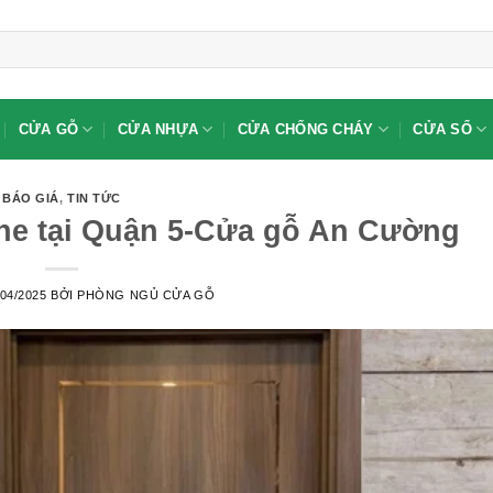
CỬA GỖ
CỬA NHỰA
CỬA CHỐNG CHÁY
CỬA SỔ
BÁO GIÁ
,
TIN TỨC
ne tại Quận 5-Cửa gỗ An Cường
/04/2025
BỞI
PHÒNG NGỦ CỬA GỖ