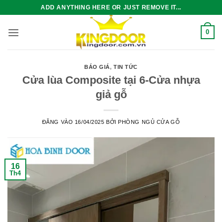
Bỏ
ADD ANYTHING HERE OR JUST REMOVE IT...
qua
nội
0
dung
BÁO GIÁ
,
TIN TỨC
Cửa lùa Composite tại 6-Cửa nhựa
giả gỗ
ĐĂNG VÀO
16/04/2025
BỞI
PHÒNG NGỦ CỬA GỖ
16
Th4