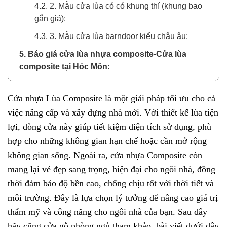
4.2. 2. Mẫu cửa lùa có có khung thí (khung bao
gắn giả):
4.3. 3. Mẫu cửa lùa barndoor kiểu châu âu:
5. Báo giá cửa lùa nhựa composite-Cửa lùa
composite tại Hóc Môn:
6. Vì sao nên chọn cửa nhựa composite -Cửa lùa
Composite tại Quận 6:
Cửa nhựa Lùa Composite là một giải pháp tối ưu cho cả
việc nâng cấp và xây dựng nhà mới. Với thiết kế lùa tiện
lợi, dòng cửa này giúp tiết kiệm diện tích sử dụng, phù
hợp cho những không gian hạn chế hoặc cần mở rộng
không gian sống. Ngoài ra, cửa nhựa Composite còn
mang lại vẻ đẹp sang trọng, hiện đại cho ngôi nhà, đồng
thời đảm bảo độ bền cao, chống chịu tốt với thời tiết và
môi trường. Đây là lựa chọn lý tưởng để nâng cao giá trị
thẩm mỹ và công năng cho ngôi nhà của bạn. Sau đây
hãy cũng
cửa gỗ phòng ngủ
tham khảo bài viết dưới đây