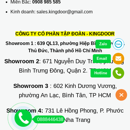
Miền Bắc:
0908 985 585
Kinh doanh: sales.kingdoor@gmail.com
CÔNG TY CỔ PHẦN TẬP ĐOÀN - KINGDOOR
Showroom 1
: 639 QL13, phường Hiệp Bình Phước, Q.
Zalo
Thủ Đức, Thành phố Hồ Chí Minh
Email
Showroom 2
: 671 Nguyễn Duy Trinh, phường
Bình Trưng Đông, Quận 2. TP HCM
Hotline
Showroom 3
: 602 Kinh Dương Vương,
phường An Lạc, Bình Tân, TP HCM
Showroom 4:
731 Lê Hồng Phong, P. Phước
Long, TP Nha Trang
0888446438