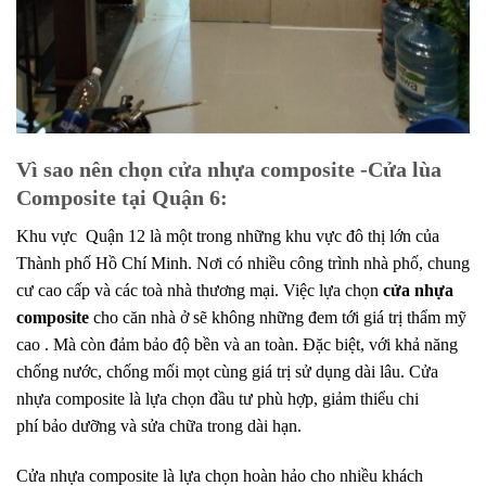
Vì sao nên chọn cửa nhựa composite -Cửa lùa
Composite tại Quận 6:
Khu vực Quận 12 là một trong những khu vực
đô thị
lớn
của
Thành phố Hồ Chí Minh. Nơi có nhiều
công trình
nhà
phố
,
chung
cư
cao cấp và các toà nhà thương mại. Việc lựa chọn
cửa nhựa
composite
cho
căn
nhà
ở
sẽ
không những
đem
tới
giá trị
thẩm mỹ
cao . Mà còn đảm bảo độ bền và
an toàn
. Đặc biệt, với khả năng
chống nước, chống mối mọt
cùng
giá trị sử dụng
dài lâu.
Cửa
nhựa composite là
lựa chọn
đầu tư
phù hợp
,
giảm thiểu
chi
phí
bảo dưỡng
và
sửa chữa
trong
dài hạn
.
Cửa nhựa composite là lựa chọn
hoàn hảo
cho nhiều
khách