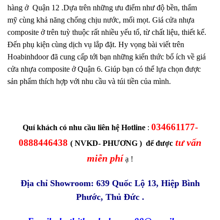
hàng
ở
Quận 12 .D
ựa
trên
những ưu điểm
như
độ bền, thẩm
mỹ
cùng
khả năng chống
chịu
nước, mối mọt. Giá cửa nhựa
composite
ở
trên
tuỳ thuộc
rất
nhiều yếu tố, từ chất liệu, thiết kế.
Đến phụ kiện
cùng
dịch vụ lắp đặt. Hy vọng bài viết
trên
Hoabinhdoor
đã cung cấp
tới
bạn những
kiến thức
bổ ích
về giá
cửa nhựa composite
ở
Quận 6. Giúp bạn
có thể
lựa chọn được
sản phẩm
thích hợp
với nhu cầu và
túi tiền
của mình.
034661177-
Quí khách có nhu cầu liên hệ Hotline
:
tư vấn
0888446438
( NVKD- PHƯƠNG ) để được
miễn phí
ạ !
Địa chỉ Showroom: 639 Quốc Lộ 13, Hiệp Bình
Phước, Thủ Đức .