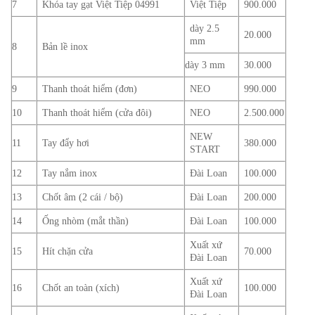
7
Khóa tay gạt Việt Tiệp 04991
Việt Tiệp
900.000
dày 2.5
20.000
mm
8
Bản lề inox
dày 3 mm
30.000
9
Thanh thoát hiểm (đơn)
NEO
990.000
10
Thanh thoát hiểm (cửa đôi)
NEO
2.500.000
NEW
11
Tay đẩy hơi
380.000
START
12
Tay nắm inox
Đài Loan
100.000
13
Chốt âm (2 cái / bộ)
Đài Loan
200.000
14
Ống nhòm (mắt thần)
Đài Loan
100.000
Xuất xứ
15
Hít chặn cửa
70.000
Đài Loan
Xuất xứ
16
Chốt an toàn (xích)
100.000
Đài Loan