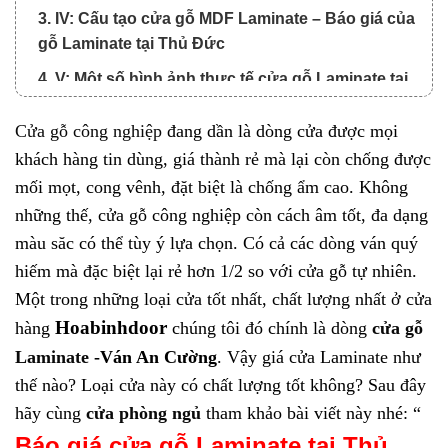
3. IV: Cấu tạo cửa gỗ MDF Laminate – Báo giá của
gỗ Laminate tại Thủ Đức
4. V: Một số hình ảnh thực tế cửa gỗ Laminate tại
Thủ Đức :
Cửa gỗ công nghiệp
đang dần là dòng cửa được mọi
5. VI: Một số mẫu cửa tại Hoabinhdoor có thế
khách hàng tin dùng, giá thành rẻ mà lại còn chống được
tham khảo thêm- Báo giá cửa gỗ Laminate tại Thủ
mối mọt, cong vênh, đặt biệt là chống ẩm cao. Không
Đức :
những thế, cửa gỗ công nghiệp còn cách âm tốt, đa dạng
6. VII: Đơn vị cung cấp Cửa gỗ MDF Laminate tại
màu săc có thể tùy ý lựa chọn. Có cả các dòng ván quý
Thủ Đức uy tín :
hiếm mà đặc biệt lại rẻ hơn 1/2 so với cửa gỗ tự nhiên.
Một trong những loại cửa tốt nhất, chất lượng nhất ở cửa
Hoabinhdoor
hàng
chúng tôi đó chính là dòng
cửa gỗ
Laminate
-Ván An Cường
. Vậy giá cửa Laminate như
thế nào? Loại cửa này có chất lượng tốt không? Sau đây
hãy cùng
cửa phòng ngủ
tham khảo bài viết này nhé: “
Báo giá
cửa gỗ Laminate
tại Thủ