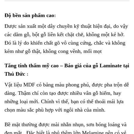
Độ bền sản phẩm cao
:
Được sản xuất một dây chuyền kỹ thuật hiện đại, do vậy
các dăm gỗ, bột gỗ liên kết chặt chẽ, không một kẻ hở.
Đó là lý do khiến chất gõ vô cùng cứng, chắc và không
kém như gỗ thật, không cong vênh, mối mọt
Tăng tính thẩm mỹ cao
–
Báo giá của gỗ Laminate tại
Thủ Đức
:
Vật liệu MDF có bảng màu phong phú, được pha trộn dễ
dàng. Thậm chí còn tạo được nhiều vân gỗ hiếm, hay
những loại mới. Chính vì thế, bạn có thể thoải mái lựa
chọn màu sắc phù hợp với ngôi nhà của mình.
Bề mặt thường được mài nhẵn nhụn, sơn bóng loáng và
đẹp mắt . Đặc biệt là phủ thêm lớp Melamine nên có vẻ