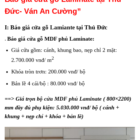
Đức- Ván An Cường”
I: Báo giá
cửa gỗ Lamiante
tại Thủ Đức
Báo giá cửa gỗ MDF phủ Laminate:
.
Giá cửa gồm: cánh, khung bao, nẹp chỉ 2 mặt:
2
2.700.000 vnđ/ m
Khóa tròn trơn: 200.000 vnđ/ bộ
Bản lề 4 cái/bộ : 80.000 vnđ/ bộ
==> Giá trọn bộ
cửa MDF phủ Laminate
( 800×2200)
mm đầy đủ phụ kiện: 5.030.000 vnđ/ bộ
( cánh +
khung + nẹp chỉ
+
khóa + bản lề)