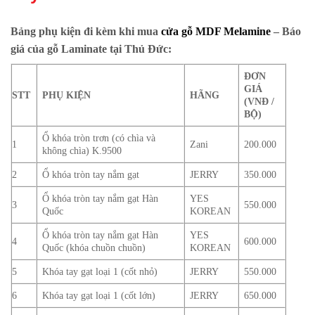
Bảng phụ kiện đi kèm khi mua
cửa gỗ MDF Melamine
– Báo
giá của gỗ Laminate tại Thủ Đức:
ĐƠN
GIÁ
STT
PHỤ KIỆN
HÃNG
(VNĐ /
BỘ)
Ổ khóa tròn trơn (có chìa và
1
Zani
200.000
không chìa) K.9500
2
Ổ khóa tròn tay nắm gạt
JERRY
350.000
Ổ khóa tròn tay nắm gạt Hàn
YES
3
550.000
Quốc
KOREAN
Ổ khóa tròn tay nắm gạt Hàn
YES
4
600.000
Quốc (khóa chuồn chuồn)
KOREAN
5
Khóa tay gạt loại 1 (cốt nhỏ)
JERRY
550.000
6
Khóa tay gạt loại 1 (cốt lớn)
JERRY
650.000