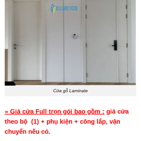
Cửa gỗ Laminate
» Giá cửa Full trọn gói bao gồm :
giá cửa
theo bộ (1) + phụ kiện + công lắp, vận
chuyển nếu có.