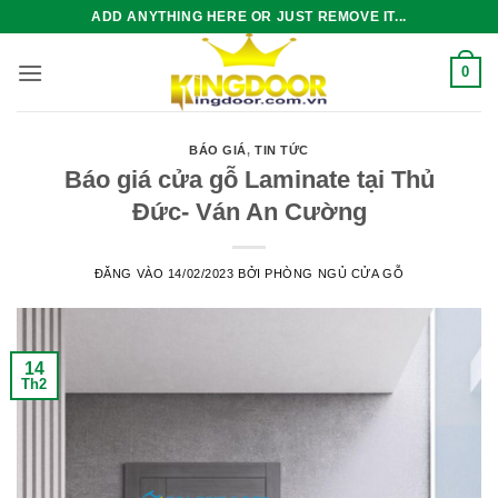
Bỏ
ADD ANYTHING HERE OR JUST REMOVE IT...
qua
nội
0
dung
BÁO GIÁ
,
TIN TỨC
Báo giá cửa gỗ Laminate tại Thủ
Đức- Ván An Cường
ĐĂNG VÀO
14/02/2023
BỞI
PHÒNG NGỦ CỬA GỖ
14
Th2