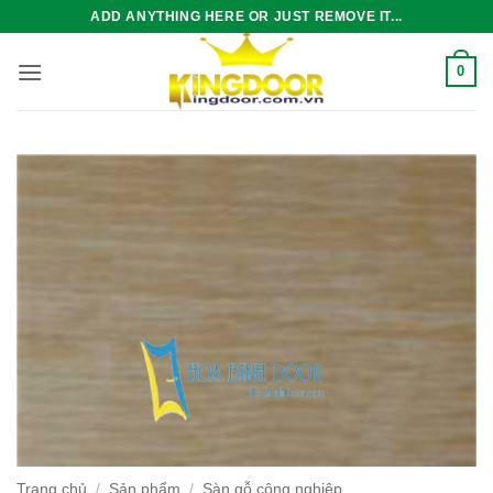
Bỏ
ADD ANYTHING HERE OR JUST REMOVE IT...
qua
nội
0
dung
Trang chủ
/
Sản phẩm
/
Sàn gỗ công nghiệp