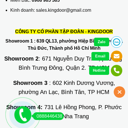
Miền Bắc:
0908 985 585
Kinh doanh: sales.kingdoor@gmail.com
CÔNG TY CỔ PHẦN TẬP ĐOÀN - KINGDOOR
Showroom 1
: 639 QL13, phường Hiệp Bình Phước, Q.
Zalo
Thủ Đức, Thành phố Hồ Chí Minh
Email
Showroom 2
: 671 Nguyễn Duy Trinh, phường
Bình Trưng Đông, Quận 2. TP HCM
Hotline
Showroom 3
: 602 Kinh Dương Vương,
phường An Lạc, Bình Tân, TP HCM
Showroom 4:
731 Lê Hồng Phong, P. Phước
Long, TP Nha Trang
0888446438