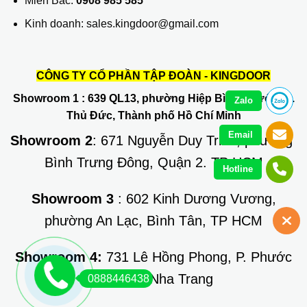
Miền Bắc:
0908 985 585
Kinh doanh: sales.kingdoor@gmail.com
CÔNG TY CỔ PHẦN TẬP ĐOÀN - KINGDOOR
Showroom 1
: 639 QL13, phường Hiệp Bình Phước, Q.
Zalo
Thủ Đức, Thành phố Hồ Chí Minh
Email
Showroom 2
: 671 Nguyễn Duy Trinh, phường
Bình Trưng Đông, Quận 2. TP HCM
Hotline
Showroom 3
: 602 Kinh Dương Vương,
phường An Lạc, Bình Tân, TP HCM
Showroom 4:
731 Lê Hồng Phong, P. Phước
Long, TP Nha Trang
0888446438