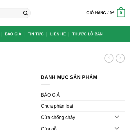
0
GIỎ HÀNG /
0
₫
BÁO GIÁ
TIN TỨC
LIÊN HỆ
THƯỚC LỖ BAN
DANH MỤC SẢN PHẨM
BÁO GIÁ
Chưa phân loại
Cửa chống cháy
Cửa gỗ