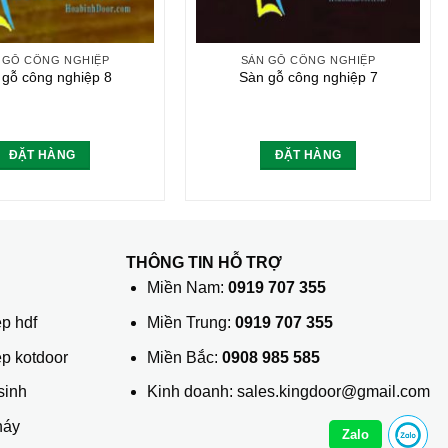
 GỖ CÔNG NGHIỆP
SÀN GỖ CÔNG NGHIỆP
 gỗ công nghiệp 8
Sàn gỗ công nghiệp 7
ĐẶT HÀNG
ĐẶT HÀNG
THÔNG TIN HỖ TRỢ
ủ
Miền Nam:
0919 707 355
p hdf
Miền Trung:
0919 707 355
ệp kotdoor
Miền Bắc:
0908 985 585
sinh
Kinh doanh: sales.kingdoor@gmail.com
háy
Zalo