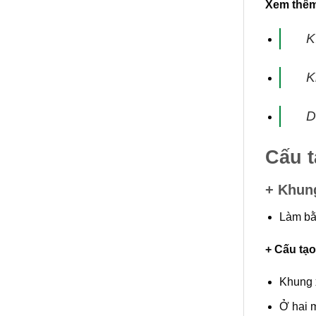
Xem thê
K
K
D
Cấu 
+ Khun
Làm bằ
+ Cấu tạ
Khung 
Ở hai 