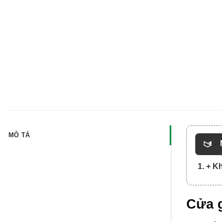
MÔ TẢ
1. + 
Cửa 