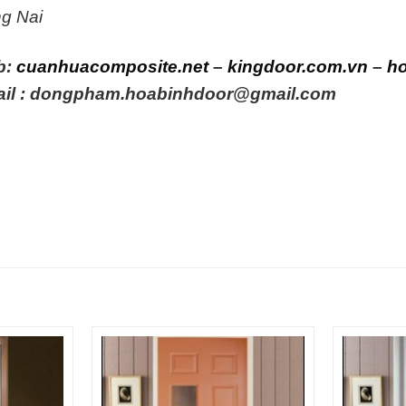
g Nai
b:
cuanhuacomposite.net
–
kingdoor.com.vn
–
h
il : dongpham.hoabinhdoor@gmail.com