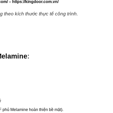
com/
–
https://kingdoor.com.vn/
 theo kích thước thực tế công trình.
Melamine
:
ý
 phủ Melamine hoàn thiện bề mặt).