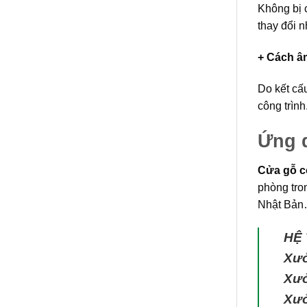
Không bị c
thay đổi 
+ Cách âm
Do kết cấ
công trình
Ứng 
Cửa gỗ c
phòng tro
Nhật Bả
HỆ
Xưở
Xưở
Xưở