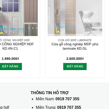
Ỗ CÔNG NGHIỆP HDF
CỬA GỖ MDF LAMINATE
 CÔNG NGHIỆP HDF
Cửa gỗ công nghiệp MDF phủ
KD.4N-C1
laminate KD.GL
1.990.000
₫
2.600.000
₫
ĐẶT HÀNG
ĐẶT HÀNG
THÔNG TIN HỖ TRỢ
ủ
Miền Nam:
0919 707 355
p hdf
Miền Trung:
0919 707 355