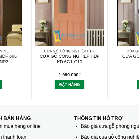
MINE
CỬA GỖ CÔNG NGHIỆP HDF
CỬA G
 MDF phủ
CỬA GỖ CÔNG NGHIỆP HDF
CỬA GỖ
2NR2
KD.6G1-C10
1.990.000
₫
ĐẶT HÀNG
H BÁN HÀNG
THÔNG TIN HỖ TRỢ
 mua hàng online
Báo giá cửa gỗ phòng ng
h thanh toán
Báo giá của gỗ công nghiệ