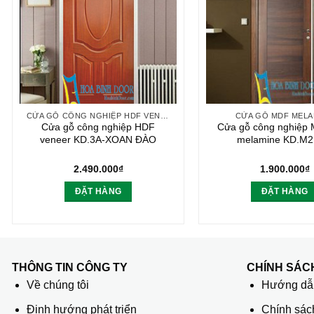
CỬA GỖ CÔNG NGHIỆP HDF VENEER
CỬA GỖ MDF MELA
Cửa gỗ công nghiệp HDF
Cửa gỗ công nghiệp
veneer KD.3A-XOAN ĐÀO
melamine KD.M
2.490.000
₫
1.900.000
₫
ĐẶT HÀNG
ĐẶT HÀNG
THÔNG TIN CÔNG TY
CHÍNH SÁC
Về chúng tôi
Hướng dẫn
Định hướng phát triển
Chính sác