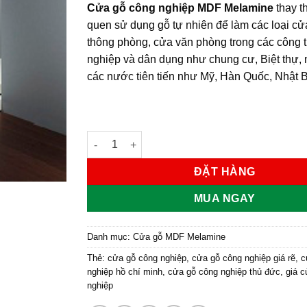
Cửa gỗ công nghiệp MDF Melamine
thay th
quen sử dụng gỗ tự nhiên để làm các loại c
thông phòng, cửa văn phòng trong các công t
nghiệp và dân dụng như chung cư, Biệt thự,
các nước tiên tiến như Mỹ, Hàn Quốc, Nhật
Cửa gỗ công nghiệp MDF phủ melamine KD.M
ĐẶT HÀNG
MUA NGAY
Danh mục:
Cửa gỗ MDF Melamine
Thẻ:
cửa gỗ công nghiệp
,
cửa gỗ công nghiệp giá rẽ
,
c
nghiệp hồ chí minh
,
cửa gỗ công nghiệp thủ đức
,
giá 
nghiệp