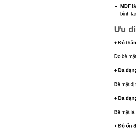
MDF
là
bình t
Ưu đ
+ Độ thẩm
Do bề mặt 
+ Đa dạn
Bề mặt đị
+ Đa dạn
Bề mặt là 
+ Độ ổn 