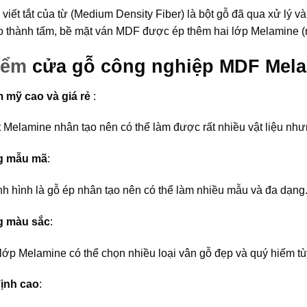
 viết tắt của từ (Medium Density Fiber) là bột gỗ đã qua xử lý v
ạo thành tấm, bề mặt ván MDF được ép thêm hai lớp Melamine (n
iểm
cửa gỗ công nghiệp MDF Mel
 mỹ cao và giá rẻ
:
Melamine nhân tạo nên có thể làm được rất nhiều vật liệu nhưng
g mẫu mã
:
nh hình là gỗ ép nhân tạo nên có thể làm nhiều mẫu và đa dạng
g màu sắc
:
lớp Melamine có thể chọn nhiều loại vân gỗ đẹp và quý hiếm tùy
định cao
: