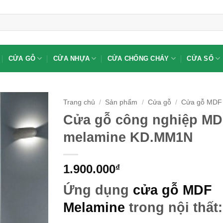
CỬA GỖ
CỬA NHỰA
CỬA CHỐNG CHÁY
CỬA SỔ
Trang chủ
/
Sản phẩm
/
Cửa gỗ
/
Cửa gỗ MDF
Cửa gỗ công nghiệp MD
melamine KD.MM1N
1.900.000
₫
Ứng dụng
cửa gỗ MDF
Melamine
trong nội thất: