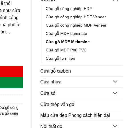
ế thói
Cửa gỗ công nghiệp HDF
ửa như cửa
Cửa gỗ công nghiệp HDF Veneer
rình công
 nhà phố ở
Cửa gỗ công nghiệp MDF Veneer
 Bản…
Cửa gỗ MDF Laminate
Cửa gỗ MDF Melamine
Cửa gỗ MDF Phủ PVC
M1N số lượng
Cửa gỗ tự nhiên
Cửa gỗ carbon
Cửa nhựa
Cửa sổ
Cửa thép vân gỗ
ửa gỗ công
cửa gỗ công
Mẫu cửa đẹp Phong cách hiện đại
Nội thất gỗ