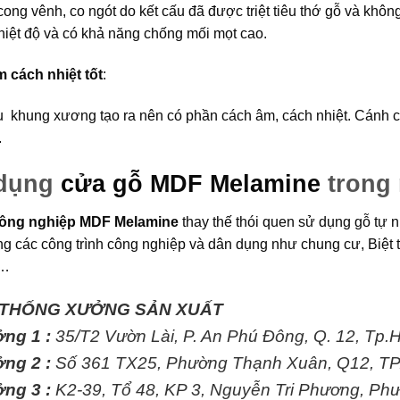
ong vênh, co ngót do kết cấu đã được triệt tiêu thớ gỗ và không
nhiệt độ và có khả năng chống mối mọt cao.
 cách nhiệt tốt
:
u khung xương tạo ra nên có phần cách âm, cách nhiệt. Cánh cửa
.
dụng
cửa gỗ MDF Melamine
trong 
ông nghiệp MDF Melamine
thay thế thói quen sử dụng gỗ tự 
ng các công trình công nghiệp và dân dụng như chung cư, Biệt 
n…
 THỐNG XƯỞNG SẢN XUẤT
ng 1 :
35/T2 Vườn Lài, P. An Phú Đông, Q. 12, Tp
ng 2 :
Số 361 TX25, Phường Thạnh Xuân, Q12, T
ng 3 :
K2-39, Tổ 48, KP 3, Nguyễn Tri Phương, Ph