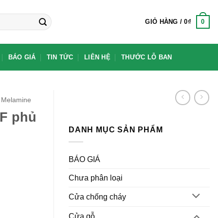
0
GIỎ HÀNG /
0
₫
BÁO GIÁ
TIN TỨC
LIÊN HỆ
THƯỚC LỖ BAN
 Melamine
F phủ
DANH MỤC SẢN PHẨM
BÁO GIÁ
Chưa phân loại
Cửa chống cháy
Cửa gỗ