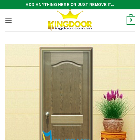
Bỏ
ADD ANYTHING HERE OR JUST REMOVE IT...
qua
nội
0
dung