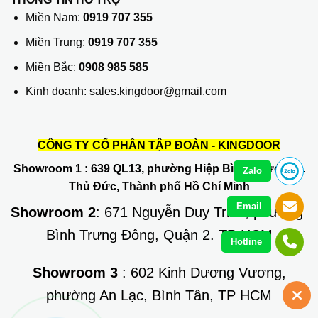
Miền Nam:
0919 707 355
Miền Trung:
0919 707 355
Miền Bắc:
0908 985 585
Kinh doanh: sales.kingdoor@gmail.com
CÔNG TY CỔ PHẦN TẬP ĐOÀN - KINGDOOR
Showroom 1
: 639 QL13, phường Hiệp Bình Phước, Q.
Zalo
Thủ Đức, Thành phố Hồ Chí Minh
Email
Showroom 2
: 671 Nguyễn Duy Trinh, phường
Bình Trưng Đông, Quận 2. TP HCM
Hotline
Showroom 3
: 602 Kinh Dương Vương,
phường An Lạc, Bình Tân, TP HCM