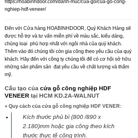
https://hoabinhdoor.com/danh-muc/cua-go/cua-go-cong-
nghiep-hdf-veneer/
Đến với Cửa hàng HOABINHDOOR, Quý Khách Hàng sẽ
được hỗ trợ và tư vấn miễn phí về màu sắc, kiểu dáng,
chủng loại phù hợp nhất với ngôi nhà của quý khách.
Thêm vào đó chúng tôi còn gia công theo yêu cầu của quý
khách. Hãy đến với công ty chúng tôi để có cơ hội sở hữu
những sản phẩm sản đạt yêu cầu về chất lượng và thẩm
mỹ.
Cấu tạo của
cửa gỗ công nghiệp HDF
VENEER
tại HCM KD.2A-WALNUT
+ Quy cách của cửa gỗ công nghiệp HDF VENER:
Kích thước phủ bì (800 /890 x
2.180)mm hoặc gia công theo kích
thước thực tế
công trình.