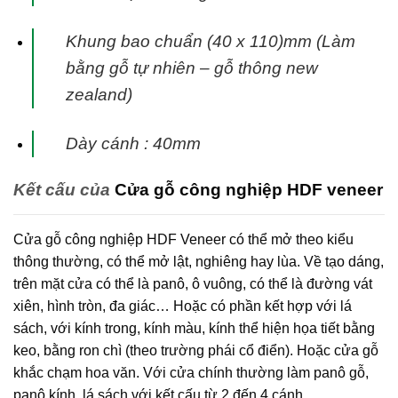
Khung bao chuẩn (40 x 110)mm (Làm
bằng gỗ tự nhiên – gỗ thông new
zealand)
Dày cánh : 40mm
Kết cấu của
Cửa gỗ công nghiệp HDF veneer
Cửa gỗ công nghiệp HDF Veneer có thể mở theo kiểu
thông thường, có thể mở lật, nghiêng hay lùa. Về tạo dáng,
trên mặt cửa có thể là panô, ô vuông, có thể là đường vát
xiên, hình tròn, đa giác… Hoặc có phần kết hợp với lá
sách, với kính trong, kính màu, kính thể hiện họa tiết bằng
keo, bằng ron chì (theo trường phái cổ điển). Hoặc cửa gỗ
khắc chạm hoa văn. Với cửa chính thường làm panô gỗ,
panô kính, lá sách với kết cấu từ 2 đến 4 cánh.