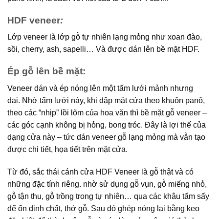
HDF veneer
:
Lớp veneer là lớp gỗ tự nhiên lạng mỏng như xoan đào,
sồi, cherry, ash, sapelli… Và được dán lên bề mặt HDF.
Ép gỗ lên bề mặt:
Veneer dán và ép nóng lên một tấm lưới mảnh nhưng
dai. Nhờ tấm lưới này, khi dập mặt cửa theo khuôn panô,
theo các “nhịp” lồi lõm của hoa văn thì bề mặt gỗ veneer –
các góc cạnh không bị hỏng, bong tróc. Đây là lợi thế của
dạng cửa này – tức dán veneer gỗ lạng mỏng mà vẫn tạo
được chi tiết, họa tiết trên mặt cửa.
Từ đó, sắc thái cánh cửa HDF Veneer là gỗ thật và có
những đặc tính riêng. nhờ sử dụng gỗ vụn, gỗ miếng nhỏ,
gỗ tận thu, gỗ trồng trong tự nhiên… qua các khâu tẩm sấy
để ổn định chất, thớ gỗ. Sau đó ghép nóng lại bằng keo