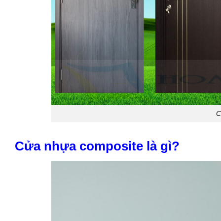
C
Cửa nhựa composite là gì?