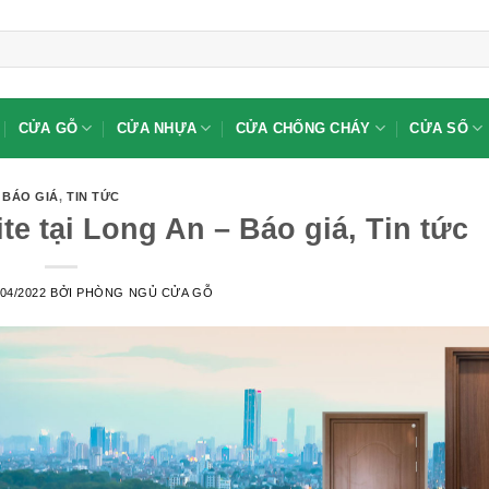
CỬA GỖ
CỬA NHỰA
CỬA CHỐNG CHÁY
CỬA SỔ
BÁO GIÁ
,
TIN TỨC
 tại Long An – Báo giá, Tin tức
/04/2022
BỞI
PHÒNG NGỦ CỬA GỖ