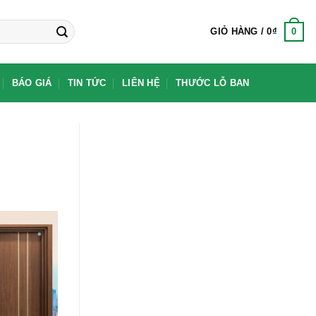
0
GIỎ HÀNG /
0
₫
BÁO GIÁ
TIN TỨC
LIÊN HỆ
THƯỚC LỖ BAN