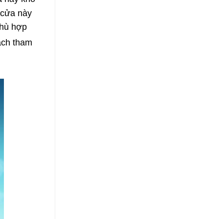
 cửa này
phù hợp
ách tham