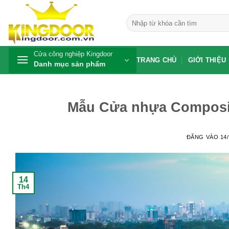
Bỏ
qua
Tìm
kiếm:
nội
dung
Cửa công nghiệp Kingdoor
TRANG CHỦ
GIỚI THIỆU
Danh mục sản phẩm
Mẫu Cửa nhựa Composite
ĐĂNG VÀO
14
14
Th4