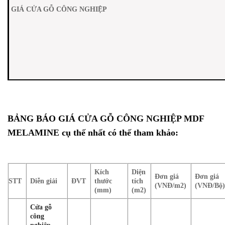
GIÁ CỬA GỖ CÔNG NGHIỆP
BẢNG BÁO GIÁ
CỬA GỖ CÔNG NGHIỆP MDF
MELAMINE
cụ thế nhất có thế tham khảo:
Kích
Diện
Đơn giá
Đơn giá
STT
Diễn giải
ĐVT
thước
tích
(VNĐ/m2)
(VNĐ/Bộ
(mm)
(m2)
Cửa gỗ
công
nghiệp