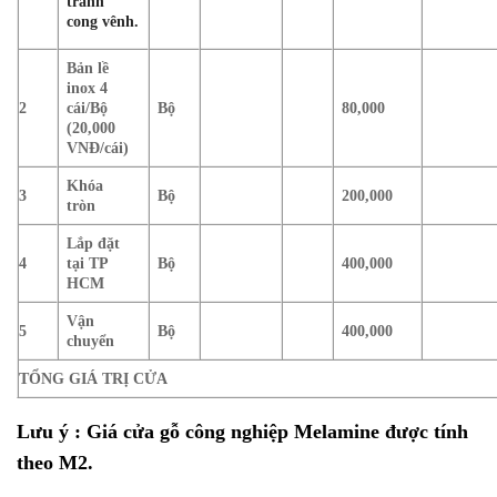
tránh
cong vênh.
Bản lề
inox 4
2
cái/Bộ
Bộ
80,000
(20,000
VNĐ/cái)
Khóa
3
Bộ
200,000
tròn
Lắp đặt
4
tại TP
Bộ
400,000
HCM
Vận
5
Bộ
400,000
chuyển
TỔNG GIÁ TRỊ CỬA
Lưu ý : Giá cửa gỗ công nghiệp Melamine được tính
theo M2.