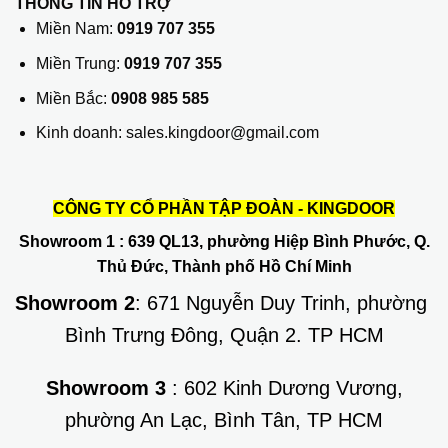
THÔNG TIN HỖ TRỢ
Miền Nam:
0919 707 355
Miền Trung:
0919 707 355
Miền Bắc:
0908 985 585
Kinh doanh: sales.kingdoor@gmail.com
CÔNG TY CỔ PHẦN TẬP ĐOÀN - KINGDOOR
Showroom 1
: 639 QL13, phường Hiệp Bình Phước, Q.
Thủ Đức, Thành phố Hồ Chí Minh
Showroom 2
: 671 Nguyễn Duy Trinh, phường
Bình Trưng Đông, Quận 2. TP HCM
Showroom 3
: 602 Kinh Dương Vương,
phường An Lạc, Bình Tân, TP HCM