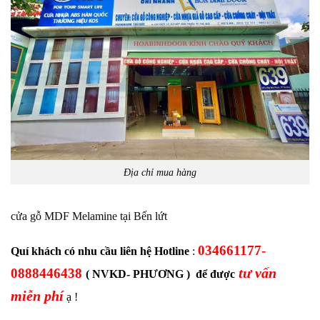
Địa chỉ mua hàng
cửa gỗ MDF Melamine tại Bến lứt
034661177-
Quí khách có nhu cầu liên hệ Hotline
:
tư vấn
0888446438
( NVKD- PHƯƠNG ) để được
miễn phí
ạ !