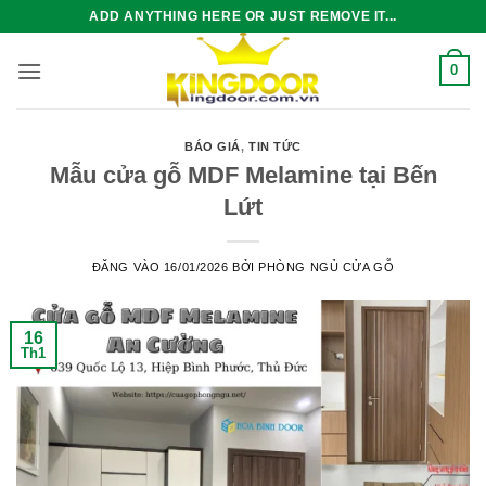
Bỏ
ADD ANYTHING HERE OR JUST REMOVE IT...
qua
nội
0
dung
BÁO GIÁ
,
TIN TỨC
Mẫu cửa gỗ MDF Melamine tại Bến
Lứt
ĐĂNG VÀO
16/01/2026
BỞI
PHÒNG NGỦ CỬA GỖ
16
Th1