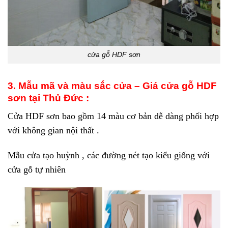
cửa gỗ HDF sơn
3. Mẫu mã và màu sắc cửa – Giá cửa gỗ HDF
sơn tại Thủ Đức :
Cửa HDF sơn bao gồm 14 màu cơ bản dễ dàng phối hợp
với không gian nội thất .
Mẫu cửa tạo huỳnh , các đường nét tạo kiểu giống với
cửa gỗ tự nhiên