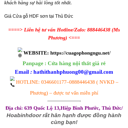
khách hàng sự hài lòng tốt nhất.
Giá Cửa gỗ HDF sơn tại Thủ Đức
====>
Liên hệ tư vấn Hotline/Zalo:
888446438
(Ms
Phương)
<===
WEBSITE:
https://cuagophongngu.net/
Panpage :
Cửa hàng nội thất giá rẻ
Email
:
hathithanhphuong00@gmail.com
HOTLINE:
0346601177
–
0888446438
( NVKD –
Phương) – được tư vấn miễn phí
———————-
Địa chỉ: 639 Quốc Lộ 13,Hiệp Bình Phước, Thủ Đức/
Hoabinhdoor rất hân hạnh được đồng hành
cùng bạn!