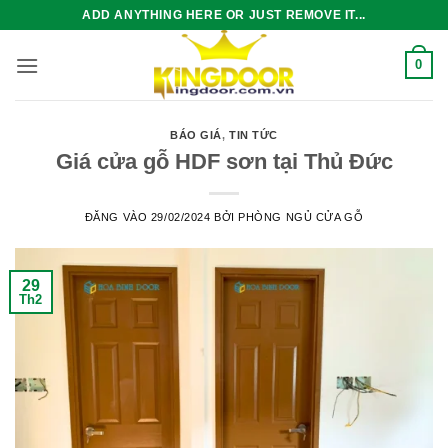
Bỏ
ADD ANYTHING HERE OR JUST REMOVE IT...
qua
nội
0
dung
BÁO GIÁ
,
TIN TỨC
Giá cửa gỗ HDF sơn tại Thủ Đức
ĐĂNG VÀO
29/02/2024
BỞI
PHÒNG NGỦ CỬA GỖ
29
Th2