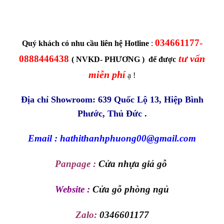
034661177-
Quý khách có nhu cầu liên hệ Hotline
:
tư vấn
0888446438
( NVKD- PHƯƠNG ) để được
miễn phí
ạ !
Địa chỉ Showroom: 639 Quốc Lộ 13, Hiệp Bình
Phước, Thủ Đức .
Email : hathithanhphuong00@gmail.com
Panpage :
Cửa nhựa giả gỗ
Website :
Cửa gỗ phòng ngủ
Zalo:
0346601177