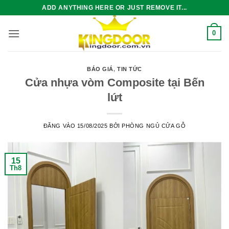
Bỏ
ADD ANYTHING HERE OR JUST REMOVE IT...
qua
nội
0
dung
BÁO GIÁ
,
TIN TỨC
Cửa nhựa vòm Composite tại Bến
lứt
ĐĂNG VÀO
15/08/2025
BỞI
PHÒNG NGỦ CỬA GỖ
15
Th8