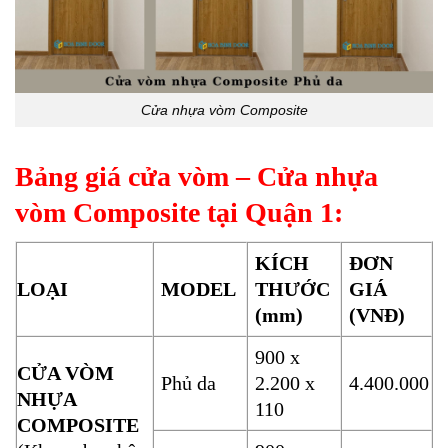
Cửa nhựa vòm Composite
Bảng giá cửa vòm – Cửa nhựa
vòm Composite tại Quận 1:
KÍCH
ĐƠN
LOẠI
MODEL
THƯỚC
GIÁ
(mm)
(VNĐ)
900 x
CỬA VÒM
Phủ da
2.200 x
4.400.000
NHỰA
110
COMPOSITE