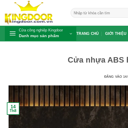
Bỏ
qua
Tìm
kiếm:
nội
dung
Cửa công nghiệp Kingdoor
TRANG CHỦ
GIỚI THIỆU
Danh mục sản phẩm
Cửa nhựa ABS h
ĐĂNG VÀO
14
14
Th8