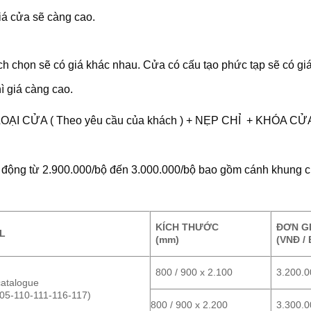
iá cửa sẽ càng cao.
h chọn sẽ có giá khác nhau. Cửa có cấu tạo phức tạp sẽ có gi
ì giá càng cao.
LOẠI CỬA ( Theo yêu cầu của khách ) + NẸP CHỈ + KHÓA CỬ
o động từ 2.900.000/bộ đến 3.000.000/bộ bao gồm cánh khung 
KÍCH THƯỚC
ĐƠN G
L
(mm)
(VNĐ / 
800 / 900 x 2.100
3.200.0
atalogue
05-110-111-116-117)
800 / 900 x 2.200
3.300.0