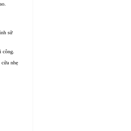
ao.
ình sử
i công.
g cửa nhẹ