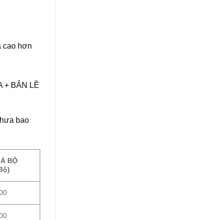
á cao hơn
A + BẢN LỀ
chưa bao
IÁ BỘ
Bộ)
00
00