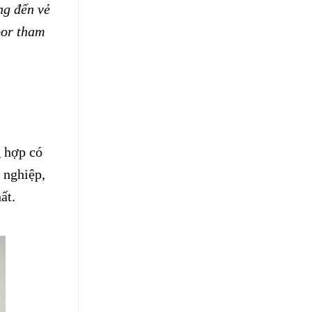
ng đến vẻ
or tham
g hợp có
 nghiệp,
ất.