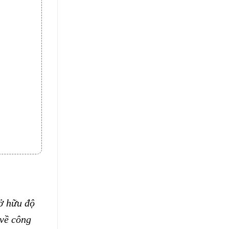
Sở hữu độ
 về công