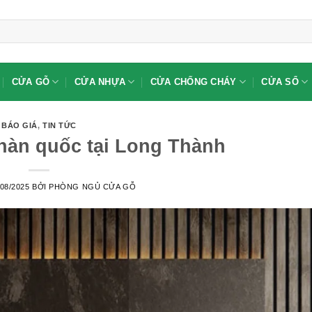
CỬA GỖ
CỬA NHỰA
CỬA CHỐNG CHÁY
CỬA SỔ
BÁO GIÁ
,
TIN TỨC
àn quốc tại Long Thành
/08/2025
BỞI
PHÒNG NGỦ CỬA GỖ