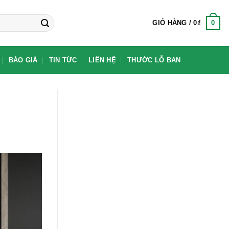
0
GIỎ HÀNG /
0
₫
BÁO GIÁ
TIN TỨC
LIÊN HỆ
THƯỚC LỖ BAN