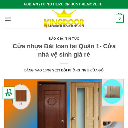
Bỏ
ADD ANYTHING HERE OR JUST REMOVE IT...
qua
nội
0
dung
BÁO GIÁ
,
TIN TỨC
Cửa nhựa Đài loan tại Quận 1- Cửa
nhà vệ sinh giá rẻ
ĐĂNG VÀO
13/07/2023
BỞI
PHÒNG NGỦ CỬA GỖ
13
Th7