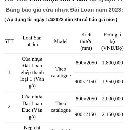
Bảng báo giá cửa nhựa Đài Loan năm 2023:
( Áp dụng từ ngày 1/4/2023 đến khi có báo giá mới )
Kích
Đơn giá
Loại Sản
STT
Model
thước
bộ
phẩm
(mm)
(VNĐ/Bộ)
Cửa nhựa
800×2050
1,800,000
Đài Loan
Theo
1
ghép thanh
catalogue
loại 1 (Vân
900×2150
1,950,000
gỗ)
Cửa nhựa
800×2050
2,000,000
Đài Loan
Theo
2
Đúc (Vân
catalogue
900×2150
2,150,000
gỗ)
Nẹp chỉ