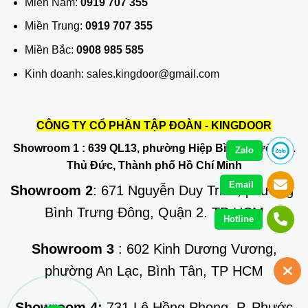
Miền Nam:
0919 707 355
Miền Trung:
0919 707 355
Miền Bắc:
0908 985 585
Kinh doanh: sales.kingdoor@gmail.com
CÔNG TY CỔ PHẦN TẬP ĐOÀN - KINGDOOR
Showroom 1
: 639 QL13, phường Hiệp Bình Phước, Q.
Zalo
Thủ Đức, Thành phố Hồ Chí Minh
Email
Showroom 2
: 671 Nguyễn Duy Trinh, phường
Bình Trưng Đông, Quận 2. TP HCM
Hotline
Showroom 3
: 602 Kinh Dương Vương,
phường An Lạc, Bình Tân, TP HCM
Showroom 4:
731 Lê Hồng Phong, P. Phước