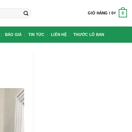
0
GIỎ HÀNG /
0
₫
BÁO GIÁ
TIN TỨC
LIÊN HỆ
THƯỚC LỖ BAN