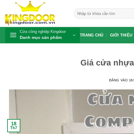
Bỏ
qua
Tìm
kiếm:
nội
dung
Cửa công nghiệp Kingdoor
TRANG CHỦ
GIỚI THIỆU
Danh mục sản phẩm
Giá cửa nhựa
ĐĂNG VÀO
18
18
Th7