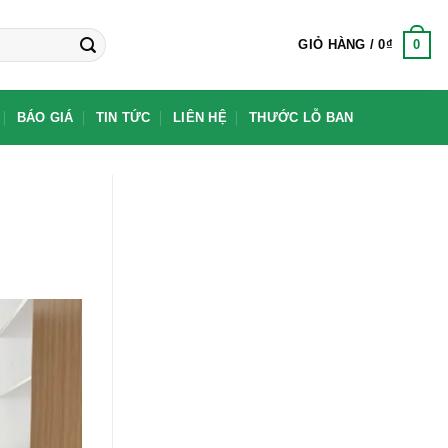
0
GIỎ HÀNG /
0
₫
BÁO GIÁ
TIN TỨC
LIÊN HỆ
THƯỚC LỖ BAN