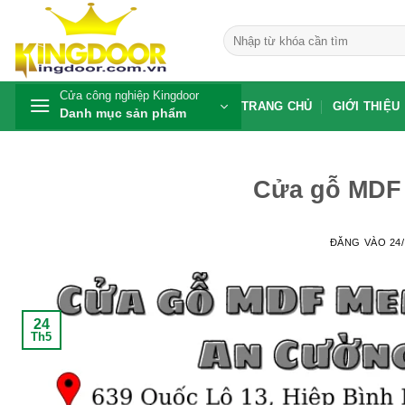
Bỏ
qua
Tìm
kiếm:
nội
dung
Cửa công nghiệp Kingdoor
TRANG CHỦ
GIỚI THIỆU
Danh mục sản phẩm
Cửa gỗ MDF 
ĐĂNG VÀO
24
24
Th5