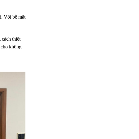
i. Với bề mặt
cách thiết
ộ cho không