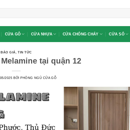
CỬA GỖ
CỬA NHỰA
CỬA CHỐNG CHÁY
CỬA SỔ
BÁO GIÁ
,
TIN TỨC
Melamine tại quận 12
/05/2025
BỞI
PHÒNG NGỦ CỬA GỖ