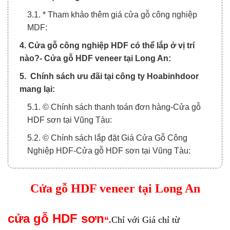
3.1. * Tham khảo thêm giá cửa gỗ công nghiệp
MDF:
4. Cửa gỗ công nghiệp HDF có thể lắp ở vị trí
nào?- Cửa gỗ HDF veneer tại Long An:
5. Chính sách ưu đãi tại công ty Hoabinhdoor
mang lại:
5.1. © Chính sách thanh toán đơn hàng-Cửa gỗ
HDF sơn tại Vũng Tàu:
5.2. © Chính sách lắp đặt Giá Cửa Gỗ Công
Nghiệp HDF-Cửa gỗ HDF sơn tại Vũng Tàu:
5.3. © Chính sách vận chuyển
Cửa gỗ HDF veneer tại Long An
6. Hoabinhdoor rất hân hạnh được đồng hành
cùng bạn!
c
ửa
gỗ HDF sơn
“
.
Chỉ với
Giá chỉ từ