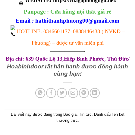
WEBSITE:
https://cuagophongngu.net/
Panpage :
Cửa hàng nội thất giá rẻ
Email
:
hathithanhphuong00@gmail.com
HOTLINE:
0346601177
–
0888446438
( NVKD –
Phương) – được tư vấn miễn phí
———————-
Địa chỉ: 639 Quốc Lộ 13,Hiệp Bình Phước, Thủ Đức/
Hoabinhdoor rất hân hạnh được đồng hành
cùng bạn!
Bài viết này được đăng trong
Báo giá
,
Tin tức
. Đánh dấu
liên kết
thường trực
.