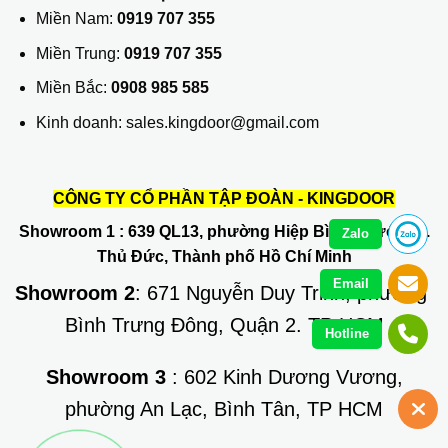
Miền Nam:
0919 707 355
Miền Trung:
0919 707 355
Miền Bắc:
0908 985 585
Kinh doanh: sales.kingdoor@gmail.com
CÔNG TY CỔ PHẦN TẬP ĐOÀN - KINGDOOR
Showroom 1
: 639 QL13, phường Hiệp Bình Phước, Q.
Zalo
Thủ Đức, Thành phố Hồ Chí Minh
Email
Showroom 2
: 671 Nguyễn Duy Trinh, phường
Bình Trưng Đông, Quận 2. TP HCM
Hotline
Showroom 3
: 602 Kinh Dương Vương,
phường An Lạc, Bình Tân, TP HCM