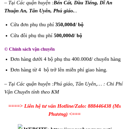
– T
ạ
i Các quận huyện :
Bến Cát, Dầu Tiếng, Dĩ An
Thuận An, Tân Uyên, Phú giáo.
..
Cửa đơn phụ thu phí
350,000đ/ bộ
Cửa đôi phụ thu phí
500,000đ/ bộ
© Chính sách vận chuyển
Đơn hàng dưới 4 bộ phụ thu 400.000đ/ chuyến hàng
Đơn hàng từ 4 bộ trở lên miễn phí giao hàng.
– T
ạ
i Các quận huyện :Phú giáo, Tân Uyên,… : Chi Phí
Vận Chuyển tính theo KM
====>
Liên hệ tư vấn Hotline/Zalo:
888446438
(Ms
Phương)
<===