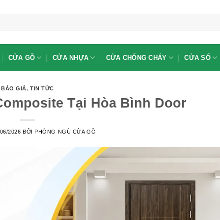
CỬA GỖ
CỬA NHỰA
CỬA CHỐNG CHÁY
CỬA SỔ
BÁO GIÁ
,
TIN TỨC
omposite Tại Hòa Bình Door
/06/2026
BỞI
PHÒNG NGỦ CỬA GỖ