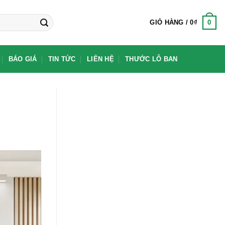
0
GIỎ HÀNG /
0
₫
BÁO GIÁ
TIN TỨC
LIÊN HỆ
THƯỚC LỖ BAN