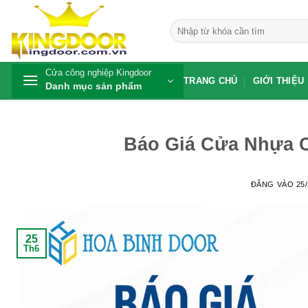
Bỏ
qua
Tìm
kiếm:
nội
dung
Cửa công nghiệp Kingdoor
TRANG CHỦ
GIỚI THIỆU
Danh mục sản phẩm
Báo Giá Cửa Nhựa C
ĐĂNG VÀO
25
25
Th6