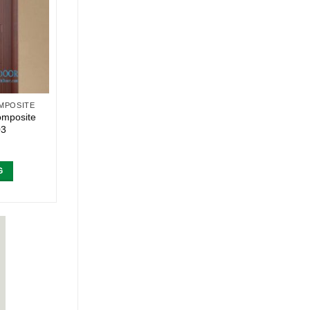
MPOSITE
mposite
03
G