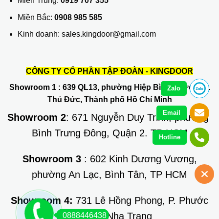
Miền Trung:
0919 707 355
Miền Bắc:
0908 985 585
Kinh doanh: sales.kingdoor@gmail.com
CÔNG TY CỔ PHẦN TẬP ĐOÀN - KINGDOOR
Showroom 1
: 639 QL13, phường Hiệp Bình Phước, Q.
Zalo
Thủ Đức, Thành phố Hồ Chí Minh
Email
Showroom 2
: 671 Nguyễn Duy Trinh, phường
Bình Trưng Đông, Quận 2. TP HCM
Hotline
Showroom 3
: 602 Kinh Dương Vương,
phường An Lạc, Bình Tân, TP HCM
Showroom 4:
731 Lê Hồng Phong, P. Phước
Long, TP Nha Trang
0888446438