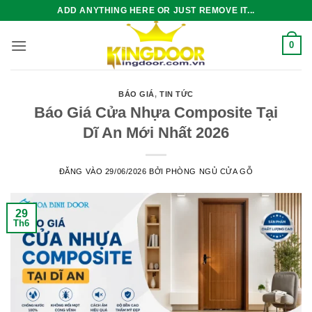
Bỏ
ADD ANYTHING HERE OR JUST REMOVE IT...
qua
nội
0
dung
BÁO GIÁ
,
TIN TỨC
Báo Giá Cửa Nhựa Composite Tại
Dĩ An Mới Nhất 2026
ĐĂNG VÀO
29/06/2026
BỞI
PHÒNG NGỦ CỬA GỖ
29
Th6