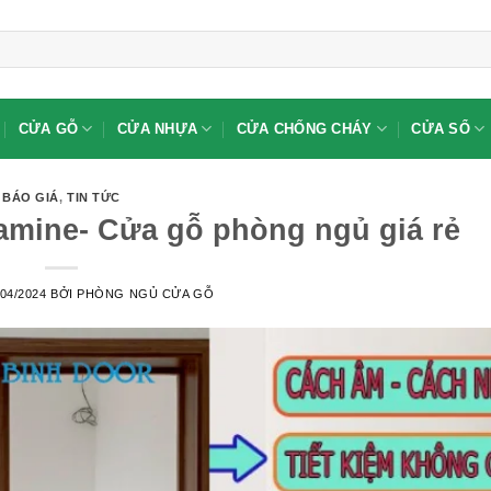
CỬA GỖ
CỬA NHỰA
CỬA CHỐNG CHÁY
CỬA SỔ
BÁO GIÁ
,
TIN TỨC
amine- Cửa gỗ phòng ngủ giá rẻ
/04/2024
BỞI
PHÒNG NGỦ CỬA GỖ