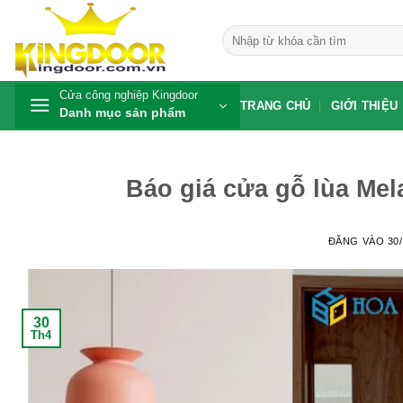
Bỏ
qua
Tìm
kiếm:
nội
dung
Cửa công nghiệp Kingdoor
TRANG CHỦ
GIỚI THIỆU
Danh mục sản phẩm
Báo giá cửa gỗ lùa Mel
ĐĂNG VÀO
30
30
Th4