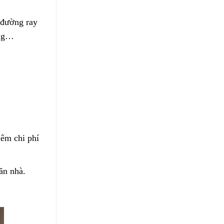
 đường ray
àng…
iêm chi phí
căn nhà
.