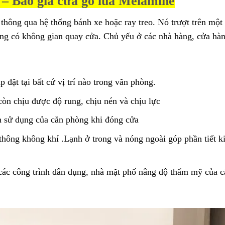
 – Báo giá cửa gỗ lùa Melamine
thông qua hệ thống bánh xe hoặc ray treo. Nó trượt trên một
hông có không gian quay cửa. Chủ yếu ở các nhà hàng, cửa h
p đặt tại bất cứ vị trí nào trong văn phòng.
còn chịu được độ rung, chịu nén và chịu lực
h sử dụng của căn phòng khi đóng cửa
u thông không khí .Lạnh ở trong và nóng ngoài góp phần tiết k
 các công trình dân dụng, nhà mặt phố nâng độ thẩm mỹ của 