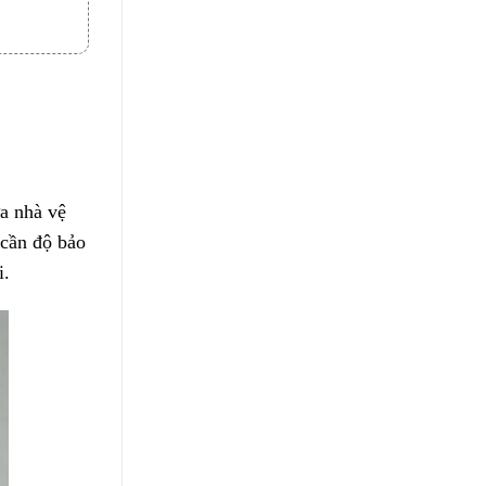
a nhà vệ
 cần độ bảo
i.