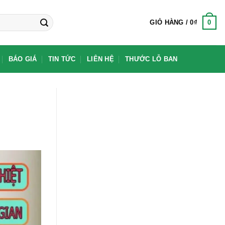
0
GIỎ HÀNG /
0
₫
BÁO GIÁ
TIN TỨC
LIÊN HỆ
THƯỚC LỖ BAN