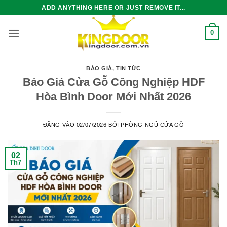
Bỏ
ADD ANYTHING HERE OR JUST REMOVE IT...
qua
nội
0
dung
BÁO GIÁ
,
TIN TỨC
Báo Giá Cửa Gỗ Công Nghiệp HDF
Hòa Bình Door Mới Nhất 2026
ĐĂNG VÀO
02/07/2026
BỞI
PHÒNG NGỦ CỬA GỖ
02
Th7