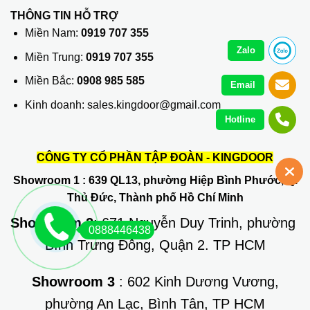
THÔNG TIN HỖ TRỢ
Miền Nam:
0919 707 355
Zalo
Miền Trung:
0919 707 355
Miền Bắc:
0908 985 585
Email
Kinh doanh: sales.kingdoor@gmail.com
Hotline
CÔNG TY CỔ PHẦN TẬP ĐOÀN - KINGDOOR
Showroom 1
: 639 QL13, phường Hiệp Bình Phước, Q.
Thủ Đức, Thành phố Hồ Chí Minh
Showroom 2
: 671 Nguyễn Duy Trinh, phường
0888446438
Bình Trưng Đông, Quận 2. TP HCM
Showroom 3
: 602 Kinh Dương Vương,
phường An Lạc, Bình Tân, TP HCM