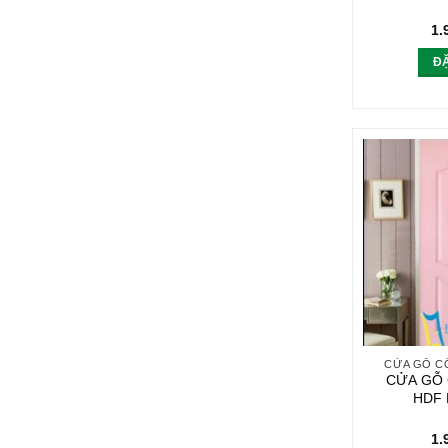
1.
Đ
CỬA GỖ C
CỬA GỖ
HDF 
1.