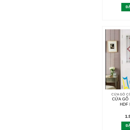
Đ
CỬA GỖ C
CỬA GỖ
HDF 
1.
Đ