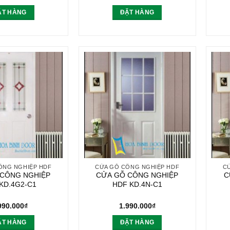
ẶT HÀNG
ĐẶT HÀNG
ÔNG NGHIỆP HDF
CỬA GỖ CÔNG NGHIỆP HDF
C
 CÔNG NGHIỆP
CỬA GỖ CÔNG NGHIỆP
C
KD.4G2-C1
HDF KD.4N-C1
990.000
₫
1.990.000
₫
ẶT HÀNG
ĐẶT HÀNG