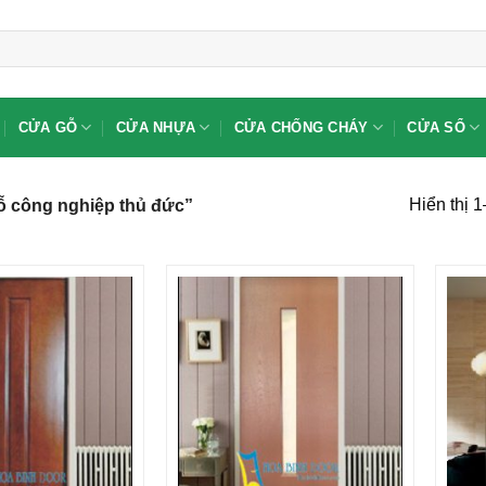
CỬA GỖ
CỬA NHỰA
CỬA CHỐNG CHÁY
CỬA SỔ
Hiển thị 
 công nghiệp thủ đức”