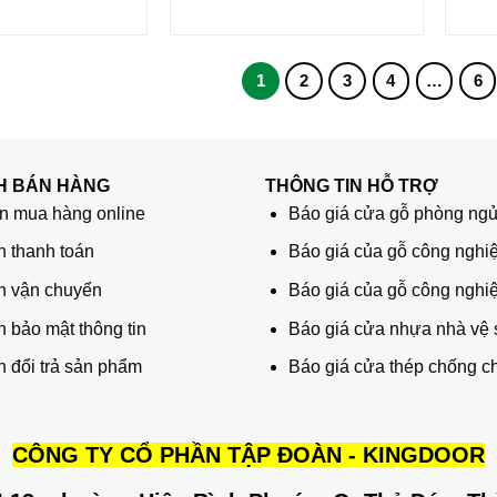
1
2
3
4
…
6
H BÁN HÀNG
THÔNG TIN HỖ TRỢ
 mua hàng online
Báo giá cửa gỗ phòng ng
h thanh toán
Báo giá của gỗ công nghiệ
h vận chuyển
Báo giá của gỗ công nghi
 bảo mật thông tin
Báo giá cửa nhựa nhà vệ 
 đổi trả sản phẩm
Báo giá cửa thép chống c
CÔNG TY CỔ PHẦN TẬP ĐOÀN - KINGDOOR