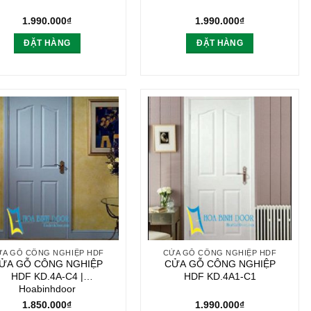
1.990.000
₫
1.990.000
₫
ĐẶT HÀNG
ĐẶT HÀNG
ỬA GỖ CÔNG NGHIỆP HDF
CỬA GỖ CÔNG NGHIỆP HDF
ỬA GỖ CÔNG NGHIỆP
CỬA GỖ CÔNG NGHIỆP
HDF KD.4A-C4 |
HDF KD.4A1-C1
Hoabinhdoor
1.850.000
₫
1.990.000
₫