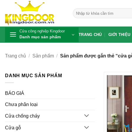
Bỏ
qua
Tìm
kiếm:
nội
dung
Cửa công nghiệp Kingdoor
TRANG CHỦ
GIỚI THIỆU
Danh mục sản phẩm
Trang chủ
/
Sản phẩm
/
Sản phẩm được gắn thẻ “cửa gỗ
DANH MỤC SẢN PHẨM
BÁO GIÁ
Chưa phân loại
Cửa chống cháy
Cửa gỗ