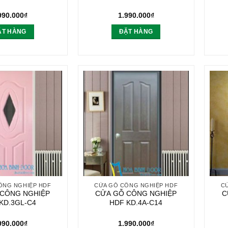
990.000
₫
1.990.000
₫
ẶT HÀNG
ĐẶT HÀNG
ÔNG NGHIỆP HDF
CỬA GỖ CÔNG NGHIỆP HDF
C
 CÔNG NGHIỆP
CỬA GỖ CÔNG NGHIỆP
C
KD.3GL-C4
HDF KD.4A-C14
990.000
₫
1.990.000
₫