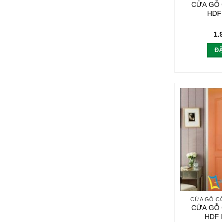
CỬA GỖ
HDF
1.
Đ
CỬA GỖ C
CỬA GỖ
HDF 