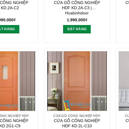
 CÔNG NGHIỆP
CỬA GỖ CÔNG NGHIỆP
C
 KD.2A-C2
HDF KD.2A-C3 |
Hoabinhdoor
990.000
₫
1.990.000
₫
ẶT HÀNG
ĐẶT HÀNG
ÔNG NGHIỆP HDF
CỬA GỖ CÔNG NGHIỆP HDF
C
 CÔNG NGHIỆP
CỬA GỖ CÔNG NGHIỆP
C
KD.2G1-C9
HDF KD.2L-C10