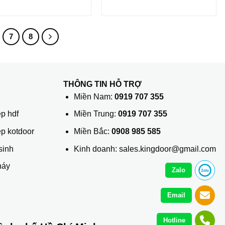
7
8
THÔNG TIN HỖ TRỢ
ủ
Miền Nam:
0919 707 355
p hdf
Miền Trung:
0919 707 355
ệp kotdoor
Miền Bắc:
0908 985 585
sinh
Kinh doanh: sales.kingdoor@gmail.com
háy
Zalo
Email
Hotline