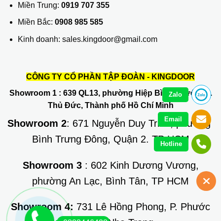
Miền Trung:
0919 707 355
Miền Bắc:
0908 985 585
Kinh doanh: sales.kingdoor@gmail.com
CÔNG TY CỔ PHẦN TẬP ĐOÀN - KINGDOOR
Showroom 1
: 639 QL13, phường Hiệp Bình Phước, Q.
Zalo
Thủ Đức, Thành phố Hồ Chí Minh
Email
Showroom 2
: 671 Nguyễn Duy Trinh, phường
Bình Trưng Đông, Quận 2. TP HCM
Hotline
Showroom 3
: 602 Kinh Dương Vương,
phường An Lạc, Bình Tân, TP HCM
Showroom 4:
731 Lê Hồng Phong, P. Phước