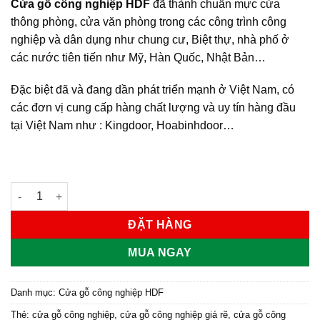
Cửa gỗ công nghiệp HDF
đã thành chuẩn mực cửa
thông phòng, cửa văn phòng trong các công trình công
nghiệp và dân dụng như chung cư, Biệt thự, nhà phố ở
các nước tiên tiến như Mỹ, Hàn Quốc, Nhật Bản…
Đặc biệt đã và đang dần phát triển mạnh ở Việt Nam, có
các đơn vị cung cấp hàng chất lượng và uy tín hàng đầu
tại Việt Nam như : Kingdoor, Hoabinhdoor…
CỬA GỖ CÔNG NGHIỆP HDF KD.6A-C9 số lượng
ĐẶT HÀNG
MUA NGAY
Danh mục:
Cửa gỗ công nghiệp HDF
Thẻ:
cửa gỗ công nghiệp
,
cửa gỗ công nghiệp giá rẽ
,
cửa gỗ công