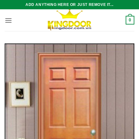
Bỏ
ADD ANYTHING HERE OR JUST REMOVE IT...
qua
nội
0
dung