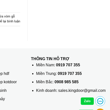
ửa vòm gỗ
ể lại bình luận
THÔNG TIN HỖ TRỢ
ủ
Miền Nam:
0919 707 355
p hdf
Miền Trung:
0919 707 355
ệp kotdoor
Miền Bắc:
0908 985 585
sinh
Kinh doanh: sales.kingdoor@gmail.com
háy
Zalo