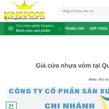
Bỏ
qua
Tìm
kiếm:
nội
dung
Cửa công nghiệp Kingdoor
TRANG CHỦ
GIỚI THIỆU
Danh mục sản phẩm
Giá cửa nhựa vòm tại Q
ĐĂNG VÀO
03
03
Th1