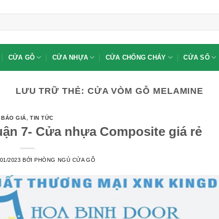
CỬA GỖ
CỬA NHỰA
CỬA CHỐNG CHÁY
CỬA SỔ
LƯU TRỮ THẺ:
CỬA VÒM GỖ MELAMINE
BÁO GIÁ
,
TIN TỨC
uận 7- Cửa nhựa Composite giá rẻ
/01/2023
BỞI
PHÒNG NGỦ CỬA GỖ