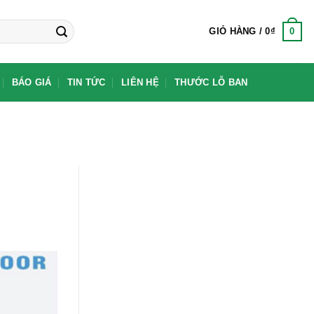
0
GIỎ HÀNG /
0
₫
BÁO GIÁ
TIN TỨC
LIÊN HỆ
THƯỚC LỖ BAN