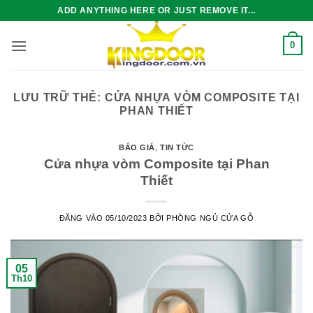
Bỏ
ADD ANYTHING HERE OR JUST REMOVE IT...
qua
nội
0
dung
LƯU TRỮ THẺ:
CỬA NHỰA VÒM COMPOSITE TẠI
PHAN THIẾT
BÁO GIÁ
,
TIN TỨC
Cửa nhựa vòm Composite tại Phan
Thiết
ĐĂNG VÀO
05/10/2023
BỞI
PHÒNG NGỦ CỬA GỖ
05
Th10