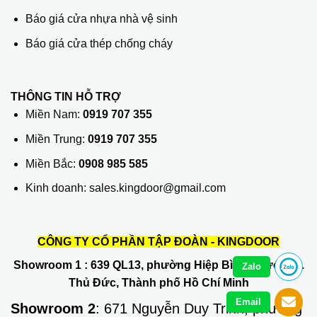
Báo giá cửa nhựa nhà vệ sinh
Báo giá cửa thép chống cháy
THÔNG TIN HỖ TRỢ
Miền Nam:
0919 707 355
Miền Trung:
0919 707 355
Miền Bắc:
0908 985 585
Kinh doanh: sales.kingdoor@gmail.com
CÔNG TY CỔ PHẦN TẬP ĐOÀN - KINGDOOR
Showroom 1
: 639 QL13, phường Hiệp Bình Phước, Q.
Zalo
Thủ Đức, Thành phố Hồ Chí Minh
Email
Showroom 2
: 671 Nguyễn Duy Trinh, phường