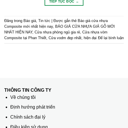
TIẾP TỤC ĐỌC
→
Đăng trong
Báo giá
,
Tin tức
|
Được gắn thẻ
Báo giá cửa nhựa
Composite mới nhất hiện nay
,
BÁO GIÁ CỬA NHỰA GIẢ GỖ MỚI
NHÁT HIỆN NAY
,
Cửa nhựa phòng ngủ gia rẻ
,
Cửa nhựa vòm
Composite tại Phan Thiết
,
Cửa vodm đẹp nhất
,
hiện đại
Để lại bình luận
THÔNG TIN CÔNG TY
Về chúng tôi
Định hướng phát triển
Chính sách đại lý
Điều kiện sử dụng