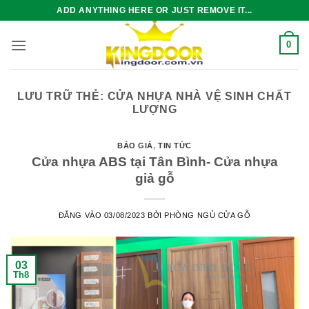
Bỏ
ADD ANYTHING HERE OR JUST REMOVE IT...
qua
nội
0
dung
LƯU TRỮ THẺ:
CỬA NHỰA NHÀ VỆ SINH CHẤT
LƯỢNG
BÁO GIÁ
,
TIN TỨC
Cửa nhựa ABS tại Tân Bình- Cửa nhựa
giả gỗ
ĐĂNG VÀO
03/08/2023
BỞI
PHÒNG NGỦ CỬA GỖ
03
Th8