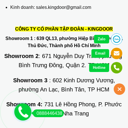
Kinh doanh: sales.kingdoor@gmail.com
CÔNG TY CỔ PHẦN TẬP ĐOÀN - KINGDOOR
Showroom 1
: 639 QL13, phường Hiệp Bình Phước, Q.
Zalo
Thủ Đức, Thành phố Hồ Chí Minh
Email
Showroom 2
: 671 Nguyễn Duy Trinh, phường
Bình Trưng Đông, Quận 2. TP HCM
Hotline
Showroom 3
: 602 Kinh Dương Vương,
phường An Lạc, Bình Tân, TP HCM
Showroom 4:
731 Lê Hồng Phong, P. Phước
Long, TP Nha Trang
0888446438