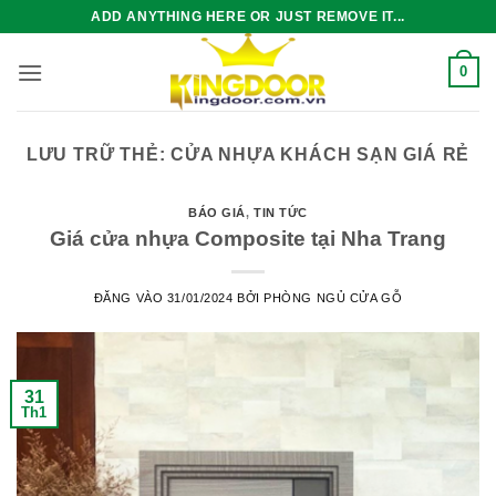
Bỏ
ADD ANYTHING HERE OR JUST REMOVE IT...
qua
nội
0
dung
LƯU TRỮ THẺ:
CỬA NHỰA KHÁCH SẠN GIÁ RẺ
BÁO GIÁ
,
TIN TỨC
Giá cửa nhựa Composite tại Nha Trang
ĐĂNG VÀO
31/01/2024
BỞI
PHÒNG NGỦ CỬA GỖ
31
Th1