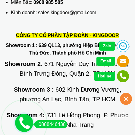
Miền Bắc:
0908 985 585
Kinh doanh: sales.kingdoor@gmail.com
CÔNG TY CỔ PHẦN TẬP ĐOÀN - KINGDOOR
Showroom 1
: 639 QL13, phường Hiệp Bình Phước, Q.
Zalo
Thủ Đức, Thành phố Hồ Chí Minh
Email
Showroom 2
: 671 Nguyễn Duy Trinh, phường
Bình Trưng Đông, Quận 2. TP HCM
Hotline
Showroom 3
: 602 Kinh Dương Vương,
phường An Lạc, Bình Tân, TP HCM
Showroom 4:
731 Lê Hồng Phong, P. Phước
Long, TP Nha Trang
0888446438