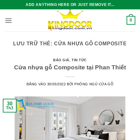
Bỏ
ADD ANYTHING HERE OR JUST REMOVE IT...
qua
nội
0
dung
LƯU TRỮ THẺ:
CỬA NHỰA GỖ COMPOSITE
BÁO GIÁ
,
TIN TỨC
Cửa nhựa gỗ Composite tại Phan Thiết
ĐĂNG VÀO
30/03/2022
BỞI
PHÒNG NGỦ CỬA GỖ
30
Th3