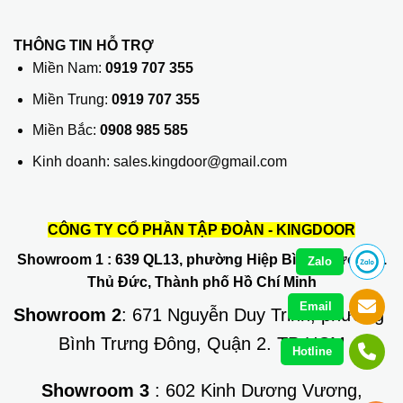
THÔNG TIN HỖ TRỢ
Miền Nam:
0919 707 355
Miền Trung:
0919 707 355
Miền Bắc:
0908 985 585
Kinh doanh: sales.kingdoor@gmail.com
CÔNG TY CỔ PHẦN TẬP ĐOÀN - KINGDOOR
Showroom 1
: 639 QL13, phường Hiệp Bình Phước, Q.
Zalo
Thủ Đức, Thành phố Hồ Chí Minh
Email
Showroom 2
: 671 Nguyễn Duy Trinh, phường
Bình Trưng Đông, Quận 2. TP HCM
Hotline
Showroom 3
: 602 Kinh Dương Vương,