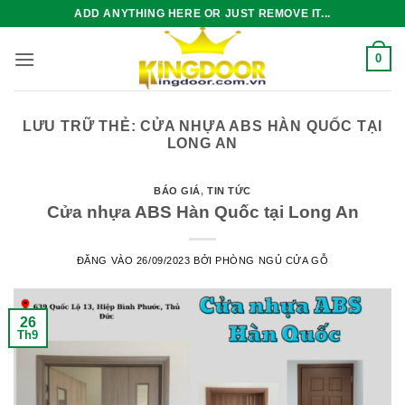
Bỏ
ADD ANYTHING HERE OR JUST REMOVE IT...
qua
nội
0
dung
LƯU TRỮ THẺ:
CỬA NHỰA ABS HÀN QUỐC TẠI
LONG AN
BÁO GIÁ
,
TIN TỨC
Cửa nhựa ABS Hàn Quốc tại Long An
ĐĂNG VÀO
26/09/2023
BỞI
PHÒNG NGỦ CỬA GỖ
26
Th9