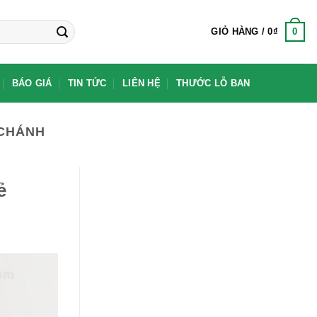
0
GIỎ HÀNG /
0
₫
BÁO GIÁ
TIN TỨC
LIÊN HỆ
THƯỚC LỖ BAN
 CHÁNH
ẻ