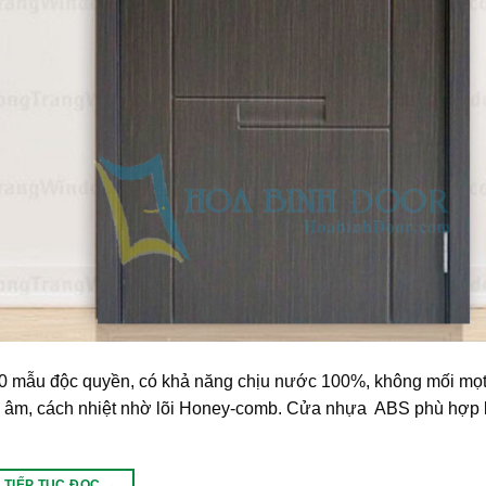
 mẫu độc quyền, có khả năng chịu nước 100%, không mối mọt
cách âm, cách nhiệt nhờ lõi Honey-comb. Cửa nhựa ABS phù hợp
TIẾP TỤC ĐỌC
→