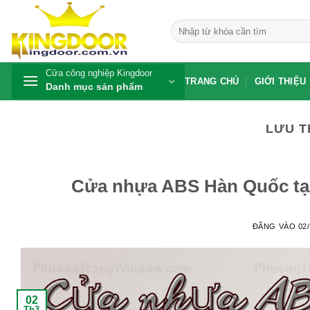
Bỏ
qua
Tìm
kiếm:
nội
dung
Cửa công nghiệp Kingdoor
TRANG CHỦ
GIỚI THIỆU
Danh mục sản phẩm
LƯU T
Cửa nhựa ABS Hàn Quốc tại
ĐĂNG VÀO
02
02
Th3