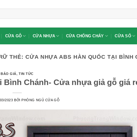
CỬA GỖ
CỬA NHỰA
CỬA CHỐNG CHÁY
CỬA SỔ
RỮ THẺ:
CỬA NHỰA ABS HÀN QUỐC TẠI BÌNH
BÁO GIÁ
,
TIN TỨC
 Bình Chánh- Cửa nhựa giả gỗ giá r
/03/2023
BỞI
PHÒNG NGỦ CỬA GỖ