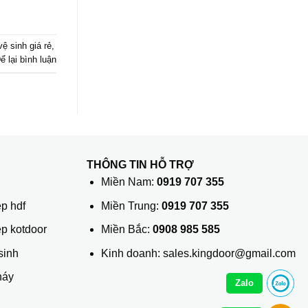
ệ sinh giá rẻ
,
ể lại bình luận
THÔNG TIN HỖ TRỢ
ủ
Miền Nam:
0919 707 355
p hdf
Miền Trung:
0919 707 355
ệp kotdoor
Miền Bắc:
0908 985 585
sinh
Kinh doanh: sales.kingdoor@gmail.com
háy
Zalo