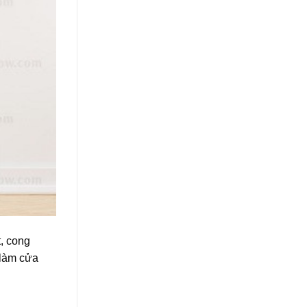
, cong
 làm cửa