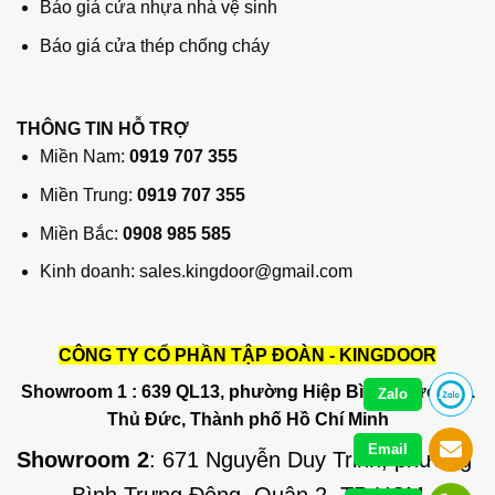
Báo giá cửa nhựa nhà vệ sinh
Báo giá cửa thép chống cháy
THÔNG TIN HỖ TRỢ
Miền Nam:
0919 707 355
Miền Trung:
0919 707 355
Miền Bắc:
0908 985 585
Kinh doanh: sales.kingdoor@gmail.com
CÔNG TY CỔ PHẦN TẬP ĐOÀN - KINGDOOR
Showroom 1
: 639 QL13, phường Hiệp Bình Phước, Q.
Zalo
Thủ Đức, Thành phố Hồ Chí Minh
Email
Showroom 2
: 671 Nguyễn Duy Trinh, phường
Bình Trưng Đông, Quận 2. TP HCM