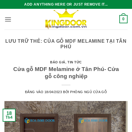
Bỏ
ADD ANYTHING HERE OR JUST REMOVE IT...
qua
nội
0
dung
LƯU TRỮ THẺ:
CỦA GỖ MDF MELAMINE TẠI TÂN
PHÚ
BÁO GIÁ
,
TIN TỨC
Cửa gỗ MDF Melamine ở Tân Phú- Cửa
gỗ công nghiệp
ĐĂNG VÀO
18/04/2023
BỞI
PHÒNG NGỦ CỬA GỖ
18
Th4