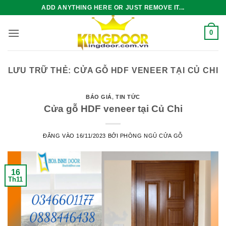
Bỏ
ADD ANYTHING HERE OR JUST REMOVE IT...
qua
nội
0
dung
LƯU TRỮ THẺ:
CỬA GỖ HDF VENEER TẠI CỦ CHI
BÁO GIÁ
,
TIN TỨC
Cửa gỗ HDF veneer tại Củ Chi
ĐĂNG VÀO
16/11/2023
BỞI
PHÒNG NGỦ CỬA GỖ
16
Th11