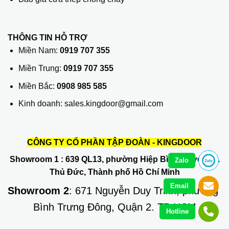
THÔNG TIN HỖ TRỢ
Miền Nam:
0919 707 355
Miền Trung:
0919 707 355
Miền Bắc:
0908 985 585
Kinh doanh: sales.kingdoor@gmail.com
CÔNG TY CỔ PHẦN TẬP ĐOÀN - KINGDOOR
Showroom 1
: 639 QL13, phường Hiệp Bình Phước, Q.
Zalo
Thủ Đức, Thành phố Hồ Chí Minh
Email
Showroom 2
: 671 Nguyễn Duy Trinh, phường
Bình Trưng Đông, Quận 2. TP HCM
Hotline