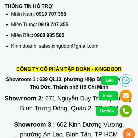
THÔNG TIN HỖ TRỢ
Miền Nam:
0919 707 355
Miền Trung:
0919 707 355
Miền Bắc:
0908 985 585
Kinh doanh: sales.kingdoor@gmail.com
CÔNG TY CỔ PHẦN TẬP ĐOÀN - KINGDOOR
Showroom 1
: 639 QL13, phường Hiệp Bình Phước, Q.
Zalo
Thủ Đức, Thành phố Hồ Chí Minh
Email
Showroom 2
: 671 Nguyễn Duy Trinh, phường
Bình Trưng Đông, Quận 2. TP HCM
Hotline
Showroom 3
: 602 Kinh Dương Vương,
phường An Lạc, Bình Tân, TP HCM