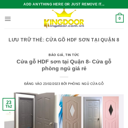
Bỏ
ADD ANYTHING HERE OR JUST REMOVE IT...
qua
nội
0
dung
LƯU TRỮ THẺ:
CỬA GÕ HDF SƠN TẠI QUẬN 8
BÁO GIÁ
,
TIN TỨC
Cửa gỗ HDF sơn tại Quận 8- Cửa gỗ
phòng ngủ giá rẻ
ĐĂNG VÀO
23/02/2023
BỞI
PHÒNG NGỦ CỬA GỖ
23
Th2